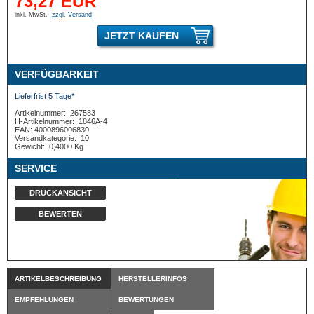
73,27 EUR
inkl. MwSt.
zzgl. Versand
JETZT KAUFEN
VERFÜGBARKEIT
Lieferfrist 5 Tage*
Artikelnummer:
267583
H-Artikelnummer:
1846A-4
EAN: 4000896006830
Versandkategorie:
10
Gewicht:
0,4000 Kg
SERVICE
DRUCKANSICHT
BEWERTEN
ARTIKELBESCHREIBUNG
HERSTELLERINFOS
EMPFEHLUNGEN
BEWERTUNGEN