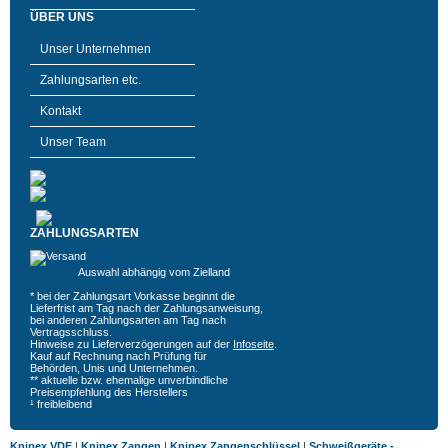
ÜBER UNS
Unser Unternehmen
Zahlungsarten etc.
Kontakt
Unser Team
ZAHLUNGSARTEN
Auswahl abhängig vom Zielland
* bei der Zahlungsart Vorkasse beginnt die
Lieferfrist am Tag nach der Zahlungsanweisung,
bei anderen Zahlungsarten am Tag nach
Vertragsschluss.
Hinweise zu Lieferverzögerungen auf der
Infoseite
.
Kauf auf Rechnung nach Prüfung für
Behörden, Unis und Unternehmen.
** aktuelle bzw. ehemalige unverbindliche
Preisempfehlung des Herstellers
¹ freibleibend
Knipex VDE
|
Knipex Zangen
|
Knipex Zangenschlüssel
|
Schweißgeräte -