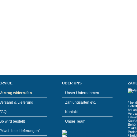
ERVICE
ÜBER UNS
ZAH
Vertrag widerrufen
Unser Unternehmen
Versand & Lieferung
Zahlungsarten etc.
* bei 
Liefe
bei a
FAQ
Kontakt
Vertr
Hinwe
Kauf 
So wird bestellt
Unser Team
Behör
** akt
"Mwst-freie Lieferungen"
Preis
¹ frei