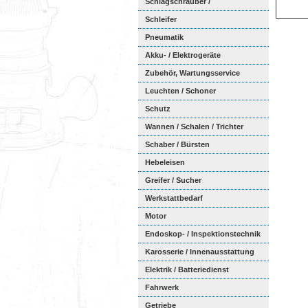
Schlagschrauber /
Ratschenschra...
Schleifer
Pneumatik
Akku- / Elektrogeräte
Zubehör, Wartungsservice
Leuchten / Schoner
Schutz
Wannen / Schalen / Trichter
Schaber / Bürsten
Hebeleisen
Greifer / Sucher
Werkstattbedarf
Motor
Endoskop- / Inspektionstechnik
Karosserie / Innenausstattung
Elektrik / Batteriedienst
Fahrwerk
Getriebe