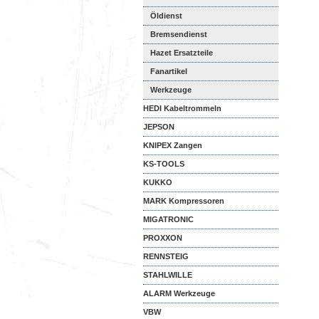
Öldienst
Bremsendienst
Hazet Ersatzteile
Fanartikel
Werkzeuge
HEDI Kabeltrommeln
JEPSON
KNIPEX Zangen
KS-TOOLS
KUKKO
MARK Kompressoren
MIGATRONIC
PROXXON
RENNSTEIG
STAHLWILLE
ALARM Werkzeuge
VBW