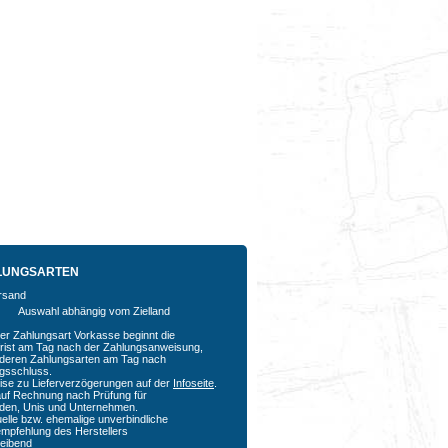
LUNGSARTEN
Auswahl abhängig vom Zielland
der Zahlungsart Vorkasse beginnt die
rfrist am Tag nach der Zahlungsanweisung,
nderen Zahlungsarten am Tag nach
agsschluss.
ise zu Lieferverzögerungen auf der
Infoseite
.
auf Rechnung nach Prüfung für
den, Unis und Unternehmen.
uelle bzw. ehemalige unverbindliche
empfehlung des Herstellers
bleibend