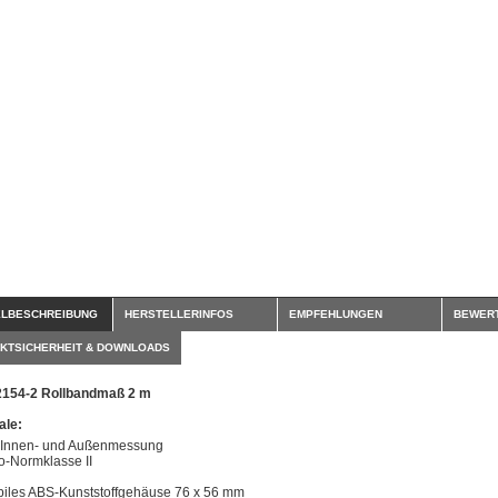
ELBESCHREIBUNG
HERSTELLERINFOS
EMPFEHLUNGEN
BEWER
KTSICHERHEIT & DOWNLOADS
2154-2 Rollbandmaß 2 m
le:
 Innen- und Außenmessung
o-Normklasse II
biles ABS-Kunststoffgehäuse 76 x 56 mm