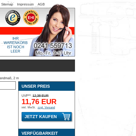
Sitemap
Impressum
AGB
IHR
WARENKORB
IST NOCH
LEER
bandmaß, 2 m
UNSER PREIS
UVP**:
12,38 EUR
11,76 EUR
inkl. MwSt.
zzgl. Versand
JETZT KAUFEN
VERFÜGBARKEIT