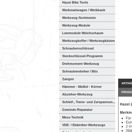
Hazet Bike Tools
Werkstattwagen / Werkbank
Werkzeug-Sortimente
Werkzeug-Module
Weichschaumeinl...
Leermodule Weichschaum
Werkzeugkoffer / Werkzeugkästen
Schraubenschlüssel
Steckschlüssel-Programm
Drehmoment-Werkzeug
Schraubendreher / Bits
Zangen
ARTIK
Hämmer - Meißel - Körner
PRODU
Abzieher-Werkzeug
Schleif-, Trenn- und Zerspannun...
Hazet 
Gewinde-Reparatur
Merkma
Mess-Technik
Für
Eur
VDE- / Elektriker-Werkzeuge
2 m
Sta