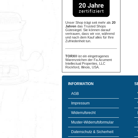
Unser Shop trägt seit mehr als
20
Jahren
das Trusted Shops
Gütesiegel. Sie können darauf
vertrauen, dass wir vor, während
und nach dem Kauf alles für Ihre
Zufriedenheit tun.
TORX®
ist ein eingetragenes
Warenzeichen der Fa.Acument
Intellectual Properties, LLC
Rockford, Illinois, USA.
INFORMATION
S
AGB
Impressum
Widerrufsrecht
Muster-Widerrufsformular
Datenschutz & Sicherheit