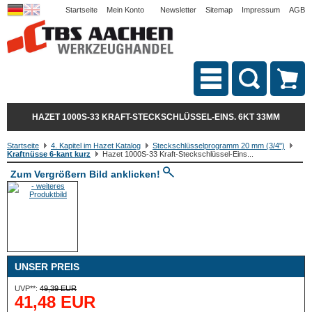
Startseite
Mein Konto
Newsletter
Sitemap
Impressum
AGB
HAZET 1000S-33 KRAFT-STECKSCHLÜSSEL-EINS. 6KT 33MM
Startseite
4. Kapitel im Hazet Katalog
Steckschlüsselprogramm 20 mm (3/4")
Kraftnüsse 6-kant kurz
Hazet 1000S-33 Kraft-Steckschlüssel-Eins...
Zum Vergrößern Bild anklicken!
UNSER PREIS
UVP**:
49,39 EUR
41,48 EUR