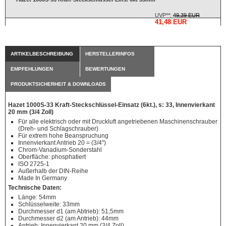
UVP**:
49,39 EUR
41,48 EUR
ARTIKELBESCHREIBUNG
HERSTELLERINFOS
EMPFEHLUNGEN
BEWERTUNGEN
PRODUKTSICHERHEIT & DOWNLOADS
Hazet 1000S-33 Kraft-Steckschlüssel-Einsatz (6kt.), s: 33, Innenvierkant
20 mm (3/4 Zoll)
Für alle elektrisch oder mit Druckluft angetriebenen Maschinenschrauber
(Dreh- und Schlagschrauber)
Für extrem hohe Beanspruchung
Innenvierkant Antrieb 20 = (3/4")
Chrom-Vanadium-Sonderstahl
Oberfläche: phosphatiert
ISO 2725-1
Außerhalb der DIN-Reihe
Made In Germany
Technische Daten:
Länge: 54mm
Schlüsselweite: 33mm
Durchmesser d1 (am Abtrieb): 51,5mm
Durchmesser d2 (am Antrieb): 44mm
Antrieb: Innenvierkant 20 mm (3/4 Zoll)