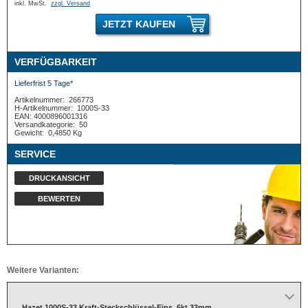
inkl. MwSt.
zzgl. Versand
JETZT KAUFEN
VERFÜGBARKEIT
Lieferfrist 5 Tage*
Artikelnummer:
266773
H-Artikelnummer:
1000S-33
EAN: 4000896001316
Versandkategorie:
50
Gewicht:
0,4850 Kg
SERVICE
DRUCKANSICHT
BEWERTEN
Weitere Varianten:
Hazet 1000S-33 Kraft-Steckschlüssel-Eins. 6kt 33mm