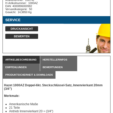
Artikelnummer:
266742
H-Artikelnummer:
1000AZ
EAN: 4000896000982
Versandkategorie:
50
Gewicht:
14,9850 Kg
SERVICE
DRUCKANSICHT
BEWERTEN
ARTIKELBESCHREIBUNG
HERSTELLERINFOS
EMPFEHLUNGEN
BEWERTUNGEN
PRODUKTSICHERHEIT & DOWNLOADS
Hazet 1000AZ Doppel-6kt. Steckschlüssel-Satz, Innenvierkant 20mm
(3/4")
Merkmale:
Amerikanische Maße
21 Teile
Antrieb Innenvierkant 20 = (3/4")