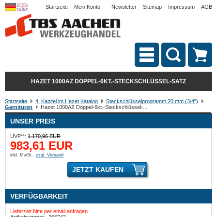
Startseite
Mein Konto
Newsletter
Sitemap
Impressum
AGB
HAZET 1000AZ DOPPEL-6KT.-STECKSCHLÜSSEL-SATZ
Startseite
4. Kapitel im Hazet Katalog
Steckschlüsselprogramm 20 mm (3/4")
Garnituren
Hazet 1000AZ Doppel-6kt.-Steckschlüssel-...
UNSER PREIS
UVP**:
1.170,96 EUR
983,61 EUR
inkl. MwSt.
zzgl. Versand
JETZT KAUFEN
VERFÜGBARKEIT
Lieferzeit bitte per email anfragen