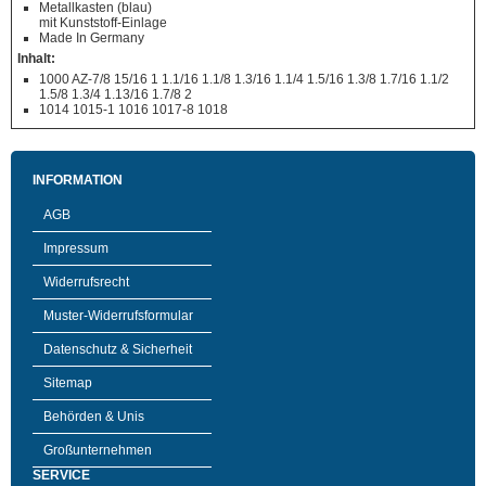
Metallkasten (blau)
mit Kunststoff-Einlage
Made In Germany
Inhalt:
1000 AZ-7/8 15/16 1 1.1/16 1.1/8 1.3/16 1.1/4 1.5/16 1.3/8 1.7/16 1.1/2
1.5/8 1.3/4 1.13/16 1.7/8 2
1014 1015-1 1016 1017-8 1018
INFORMATION
AGB
Impressum
Widerrufsrecht
Muster-Widerrufsformular
Datenschutz & Sicherheit
Sitemap
Behörden & Unis
Großunternehmen
SERVICE