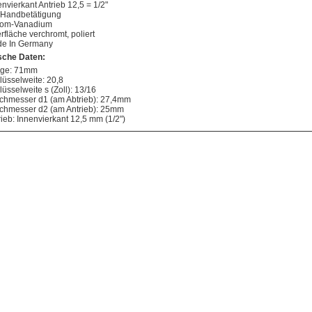
envierkant Antrieb 12,5 = 1/2"
 Handbetätigung
om-Vanadium
rfläche verchromt, poliert
e In Germany
sche Daten:
ge: 71mm
lüsselweite: 20,8
lüsselweite s (Zoll): 13/16
chmesser d1 (am Abtrieb): 27,4mm
chmesser d2 (am Antrieb): 25mm
rieb: Innenvierkant 12,5 mm (1/2")