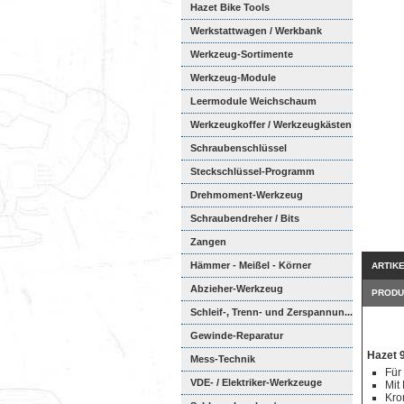
Hazet Bike Tools
Werkstattwagen / Werkbank
Werkzeug-Sortimente
Werkzeug-Module
Weichschaumeinl...
Leermodule Weichschaum
Werkzeugkoffer / Werkzeugkästen
Schraubenschlüssel
Steckschlüssel-Programm
Drehmoment-Werkzeug
Schraubendreher / Bits
Zangen
Hämmer - Meißel - Körner
ARTIK
Abzieher-Werkzeug
PRODU
Schleif-, Trenn- und Zerspannun...
Gewinde-Reparatur
Hazet 9
Mess-Technik
Für
VDE- / Elektriker-Werkzeuge
Mit
Kro