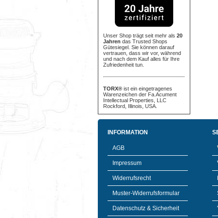
Unser Shop trägt seit mehr als
20
Jahren
das Trusted Shops
Gütesiegel. Sie können darauf
vertrauen, dass wir vor, während
und nach dem Kauf alles für Ihre
Zufriedenheit tun.
TORX®
ist ein eingetragenes
Warenzeichen der Fa.Acument
Intellectual Properties, LLC
Rockford, Illinois, USA.
INFORMATION
S
AGB
Impressum
Widerrufsrecht
Muster-Widerrufsformular
Datenschutz & Sicherheit