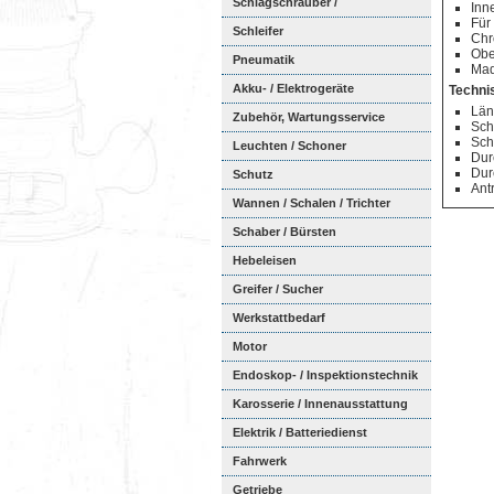
Schlagschrauber /
Inn
Für
Ratschenschra...
Schleifer
Chr
Obe
Pneumatik
Mad
Akku- / Elektrogeräte
Techni
Län
Zubehör, Wartungsservice
Sch
Sch
Leuchten / Schoner
Dur
Dur
Schutz
Ant
Wannen / Schalen / Trichter
Schaber / Bürsten
Hebeleisen
Greifer / Sucher
Werkstattbedarf
Motor
Endoskop- / Inspektionstechnik
Karosserie / Innenausstattung
Elektrik / Batteriedienst
Fahrwerk
Getriebe