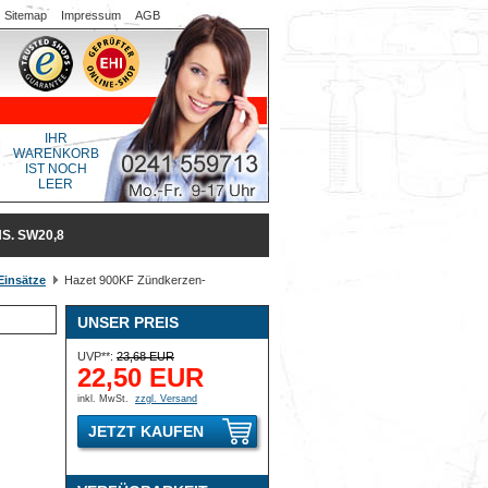
Sitemap
Impressum
AGB
IHR
WARENKORB
IST NOCH
LEER
S. SW20,8
Einsätze
Hazet 900KF Zündkerzen-
UNSER PREIS
UVP**:
23,68 EUR
22,50 EUR
inkl. MwSt.
zzgl. Versand
JETZT KAUFEN