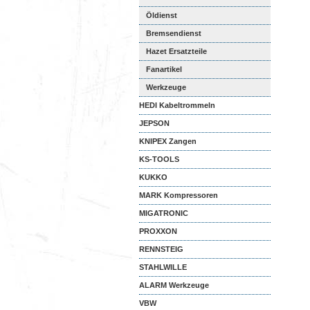
Öldienst
Bremsendienst
Hazet Ersatzteile
Fanartikel
Werkzeuge
HEDI Kabeltrommeln
JEPSON
KNIPEX Zangen
KS-TOOLS
KUKKO
MARK Kompressoren
MIGATRONIC
PROXXON
RENNSTEIG
STAHLWILLE
ALARM Werkzeuge
VBW