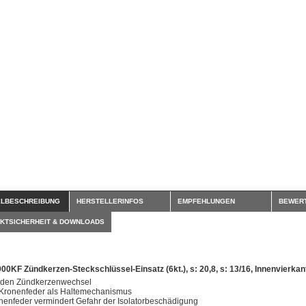
ELBESCHREIBUNG
HERSTELLERINFOS
EMPFEHLUNGEN
BEWER
KTSICHERHEIT & DOWNLOADS
00KF Zündkerzen-Steckschlüssel-Einsatz (6kt.), s: 20,8, s: 13/16, Innenvierkan
 den Zündkerzenwechsel
 Kronenfeder als Haltemechanismus
nenfeder vermindert Gefahr der Isolatorbeschädigung