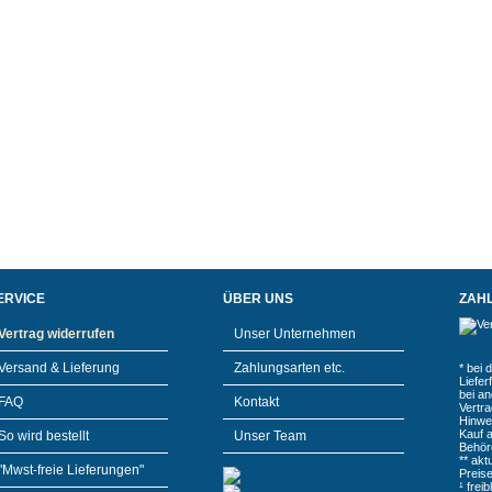
ERVICE
ÜBER UNS
ZAH
Vertrag widerrufen
Unser Unternehmen
Versand & Lieferung
Zahlungsarten etc.
* bei 
Liefe
bei a
FAQ
Kontakt
Vertr
Hinwe
Kauf 
So wird bestellt
Unser Team
Behör
** akt
"Mwst-freie Lieferungen"
Preis
¹ frei