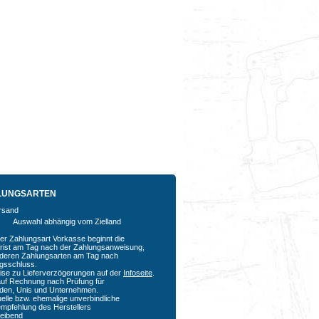
LUNGSARTEN
Auswahl abhängig vom Zielland
der Zahlungsart Vorkasse beginnt die
rfrist am Tag nach der Zahlungsanweisung,
nderen Zahlungsarten am Tag nach
agsschluss.
ise zu Lieferverzögerungen auf der
Infoseite
.
auf Rechnung nach Prüfung für
den, Unis und Unternehmen.
uelle bzw. ehemalige unverbindliche
empfehlung des Herstellers
bleibend