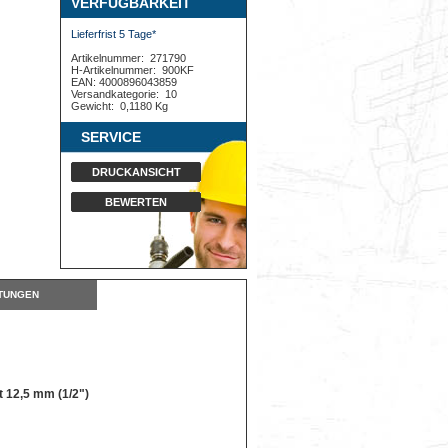
VERFÜGBARKEIT
Lieferfrist 5 Tage*
Artikelnummer:
271790
H-Artikelnummer:
900KF
EAN: 4000896043859
Versandkategorie:
10
Gewicht:
0,1180 Kg
SERVICE
DRUCKANSICHT
BEWERTEN
TUNGEN
t 12,5 mm (1/2")