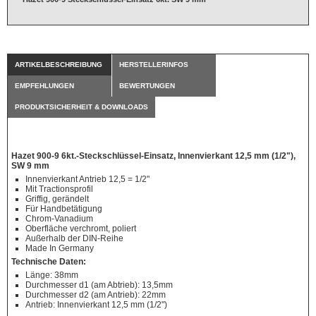
ARTIKELBESCHREIBUNG
HERSTELLERINFOS
EMPFEHLUNGEN
BEWERTUNGEN
PRODUKTSICHERHEIT & DOWNLOADS
Hazet 900-9 6kt.-Steckschlüssel-Einsatz, Innenvierkant 12,5 mm (1/2"),
SW 9 mm
Innenvierkant Antrieb 12,5 = 1/2"
Mit Tractionsprofil
Griffig, gerändelt
Für Handbetätigung
Chrom-Vanadium
Oberfläche verchromt, poliert
Außerhalb der DIN-Reihe
Made In Germany
Technische Daten:
Länge: 38mm
Durchmesser d1 (am Abtrieb): 13,5mm
Durchmesser d2 (am Antrieb): 22mm
Antrieb: Innenvierkant 12,5 mm (1/2")