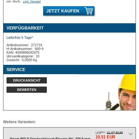
inkl. MwSt.
zzgl. Versand
JETZT KAUFEN
VERFÜGBARKEIT
Lieferfrist 5 Tage*
Artikelnummer:
271719
H-Artikelnummer:
900-9
EAN: 4000896042975
Versandkategorie:
10
Gewicht:
0,0500 Kg
SERVICE
DRUCKANSICHT
BEWERTEN
Weitere Varianten:
UVP**:
11,07 EUR
10,51 EUR
Hazet 900-9 Steckschlüssel-Einsatz 6kt. SW 9 mm