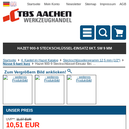
Startseite
Mein Konto
Newsletter
Sitemap
Impressum
AGB
HAZET 900-9 STECKSCHLÜSSEL-EINSATZ 6KT. SW 9 MM
Startseite
4. Kapitel im Hazet Katalog
Steckschlüsselprogramm 12,5 mm (1/2")
Nüsse 6-kant kurz
Hazet 900-9 Steckschlüssel-Einsatz 6kt. ...
Zum Vergrößern Bild anklicken!
UNSER PREIS
UVP**:
11,07 EUR
10,51 EUR