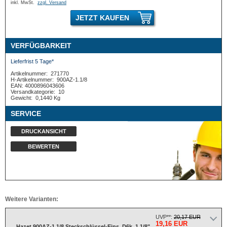
inkl. MwSt.
zzgl. Versand
JETZT KAUFEN
VERFÜGBARKEIT
Lieferfrist 5 Tage*
Artikelnummer:
271770
H-Artikelnummer:
900AZ-1.1/8
EAN: 4000896043606
Versandkategorie:
10
Gewicht:
0,1440 Kg
SERVICE
DRUCKANSICHT
BEWERTEN
Weitere Varianten:
UVP**:
20,17 EUR
19,16 EUR
Hazet 900AZ-1.1/8 Steckschlüssel-Eins. D6k. 1 1/8"