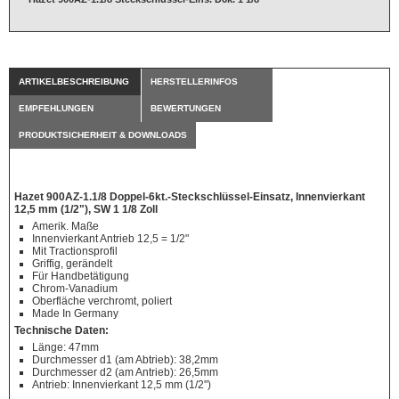
ARTIKELBESCHREIBUNG
HERSTELLERINFOS
EMPFEHLUNGEN
BEWERTUNGEN
PRODUKTSICHERHEIT & DOWNLOADS
Hazet 900AZ-1.1/8 Doppel-6kt.-Steckschlüssel-Einsatz, Innenvierkant
12,5 mm (1/2"), SW 1 1/8 Zoll
Amerik. Maße
Innenvierkant Antrieb 12,5 = 1/2"
Mit Tractionsprofil
Griffig, gerändelt
Für Handbetätigung
Chrom-Vanadium
Oberfläche verchromt, poliert
Made In Germany
Technische Daten:
Länge: 47mm
Durchmesser d1 (am Abtrieb): 38,2mm
Durchmesser d2 (am Antrieb): 26,5mm
Antrieb: Innenvierkant 12,5 mm (1/2")