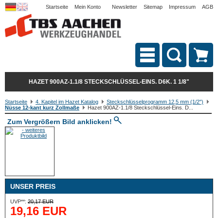
Startseite
Mein Konto
Newsletter
Sitemap
Impressum
AGB
HAZET 900AZ-1.1/8 STECKSCHLÜSSEL-EINS. D6K. 1 1/8"
Startseite
4. Kapitel im Hazet Katalog
Steckschlüsselprogramm 12,5 mm (1/2")
Nüsse 12-kant kurz Zollmaße
Hazet 900AZ-1.1/8 Steckschlüssel-Eins. D...
Zum Vergrößern Bild anklicken!
UNSER PREIS
UVP**:
20,17 EUR
19,16 EUR