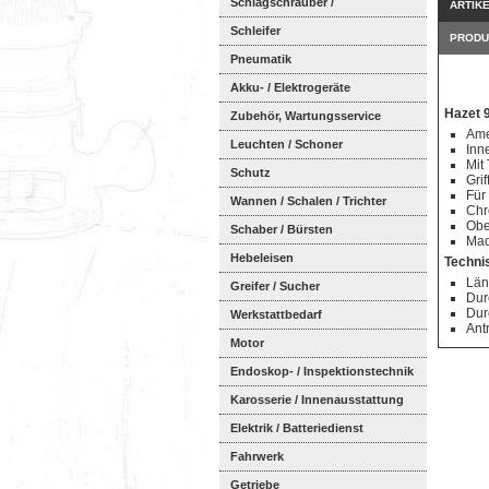
Schlagschrauber /
ARTIK
Ratschenschra...
Schleifer
PRODU
Pneumatik
Akku- / Elektrogeräte
Hazet 9
Zubehör, Wartungsservice
Ame
Leuchten / Schoner
Inn
Mit 
Schutz
Grif
Für
Wannen / Schalen / Trichter
Chr
Obe
Schaber / Bürsten
Mad
Hebeleisen
Techni
Län
Greifer / Sucher
Dur
Dur
Werkstattbedarf
Ant
Motor
Endoskop- / Inspektionstechnik
Karosserie / Innenausstattung
Elektrik / Batteriedienst
Fahrwerk
Getriebe