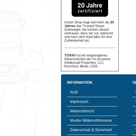
Unser Shop trägt seit mehr als
20
Jahren
das Trusted Shops
Gütesiegel. Sie können darauf
vertrauen, dass wir vor, während
und nach dem Kauf alles für Ihre
Zufriedenheit tun.
TORX®
ist ein eingetragenes
Warenzeichen der Fa.Acument
Intellectual Properties, LLC
Rockford, Illinois, USA.
INFORMATION
S
AGB
Impressum
Widerrufsrecht
Muster-Widerrufsformular
Datenschutz & Sicherheit