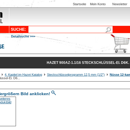
Startseite
Mein Konto
Newsletter
SUCHE:
Detailsuche >>>
HAZET 900AZ-1.1/16 STECKSCHLÜSSEL-EI. D6K. 
4. Kapitel im Hazet Katalog
Steckschlüsselprogramm 12,5 mm (1/2")
Nüsse 12-kan
üssel-Ei. D6...
ergrößern Bild anklicken!