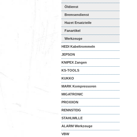
Öldienst
Bremsendienst
Hazet Ersatzteile
Fanartikel
Werkzeuge
HEDI Kabeltrommeln
JEPSON
KNIPEX Zangen
KS-TOOLS
KUKKO
MARK Kompressoren
MIGATRONIC
PROXXON
RENNSTEIG
STAHLWILLE
ALARM Werkzeuge
VBW