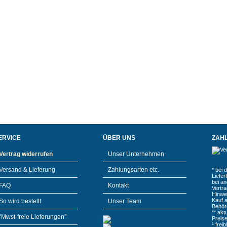
ERVICE
ÜBER UNS
ZAH
Vertrag widerrufen
Unser Unternehmen
Versand & Lieferung
Zahlungsarten etc.
* bei 
Liefe
bei a
FAQ
Kontakt
Vertr
Hinwe
Kauf 
So wird bestellt
Unser Team
Behör
** akt
"Mwst-freie Lieferungen"
Preis
¹ frei