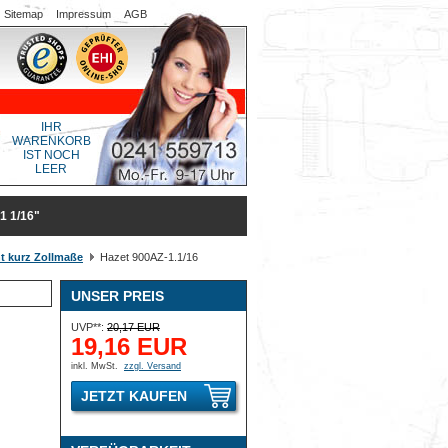
Sitemap
Impressum
AGB
IHR
WARENKORB
IST NOCH
LEER
1 1/16"
t kurz Zollmaße
Hazet 900AZ-1.1/16
UNSER PREIS
UVP**:
20,17 EUR
19,16 EUR
inkl. MwSt.
zzgl. Versand
JETZT KAUFEN