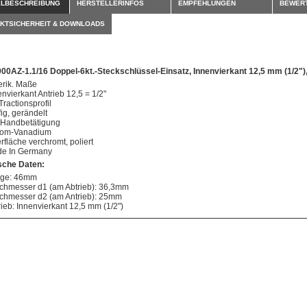
ELBESCHREIBUNG
HERSTELLERINFOS
EMPFEHLUNGEN
BEWER
KTSICHERHEIT & DOWNLOADS
00AZ-1.1/16 Doppel-6kt.-Steckschlüssel-Einsatz, Innenvierkant 12,5 mm (1/2"),
rik. Maße
envierkant Antrieb 12,5 = 1/2"
Tractionsprofil
fig, gerändelt
 Handbetätigung
om-Vanadium
rfläche verchromt, poliert
e In Germany
sche Daten:
ge: 46mm
chmesser d1 (am Abtrieb): 36,3mm
chmesser d2 (am Antrieb): 25mm
rieb: Innenvierkant 12,5 mm (1/2")