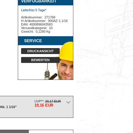
VERFÜGBARKEIT
Lieferfrist 5 Tage*
Artikelnummer:
271768
H-Artikelnummer:
900AZ-1.1/16
EAN: 4000896043583
Versandkategorie:
10
Gewicht:
0,1290 Kg
SERVICE
DRUCKANSICHT
BEWERTEN
UVP**:
20,17 EUR
19,16 EUR
6k. 1 1/16"