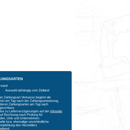
LUNGSARTEN
Auswahl abhängig vom Zielland
der Zahlungsart Vorkasse beginnt die
rfrist am Tag nach der Zahlungsanweisung,
nderen Zahlungsarten am Tag nach
agsschluss.
ise zu Lieferverzögerungen auf der
Infoseite
.
auf Rechnung nach Prüfung für
den, Unis und Unternehmen.
uelle bzw. ehemalige unverbindliche
empfehlung des Herstellers
bleibend