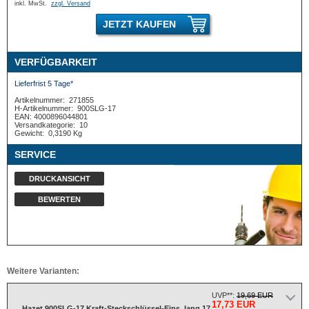
inkl. MwSt.
zzgl. Versand
JETZT KAUFEN
VERFÜGBARKEIT
Lieferfrist 5 Tage*
Artikelnummer:
271855
H-Artikelnummer:
900SLG-17
EAN: 4000896044801
Versandkategorie:
10
Gewicht:
0,3190 Kg
SERVICE
DRUCKANSICHT
BEWERTEN
Weitere Varianten:
UVP**:
19,69 EUR
17,73 EUR
Hazet 900SLG-17 Kraft-Steckschlüssel-Eins. lang 17