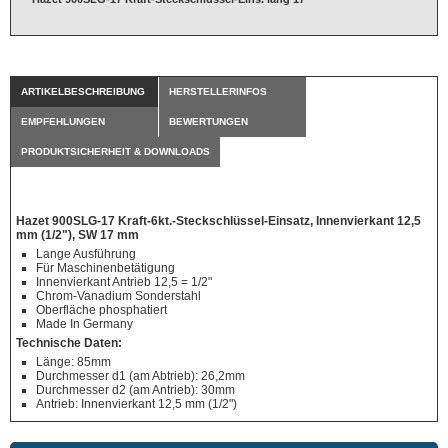
ARTIKELBESCHREIBUNG
HERSTELLERINFOS
EMPFEHLUNGEN
BEWERTUNGEN
PRODUKTSICHERHEIT & DOWNLOADS
Hazet 900SLG-17 Kraft-6kt.-Steckschlüssel-Einsatz, Innenvierkant 12,5
mm (1/2"), SW 17 mm
Lange Ausführung
Für Maschinenbetätigung
Innenvierkant Antrieb 12,5 = 1/2"
Chrom-Vanadium Sonderstahl
Oberfläche phosphatiert
Made In Germany
Technische Daten:
Länge: 85mm
Durchmesser d1 (am Abtrieb): 26,2mm
Durchmesser d2 (am Antrieb): 30mm
Antrieb: Innenvierkant 12,5 mm (1/2")