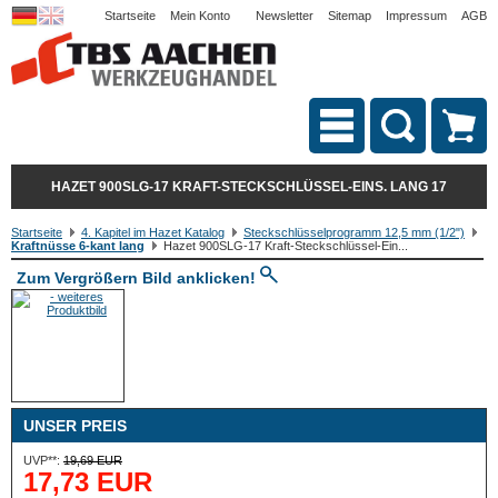
Startseite
Mein Konto
Newsletter
Sitemap
Impressum
AGB
HAZET 900SLG-17 KRAFT-STECKSCHLÜSSEL-EINS. LANG 17
Startseite
4. Kapitel im Hazet Katalog
Steckschlüsselprogramm 12,5 mm (1/2")
Kraftnüsse 6-kant lang
Hazet 900SLG-17 Kraft-Steckschlüssel-Ein...
Zum Vergrößern Bild anklicken!
UNSER PREIS
UVP**:
19,69 EUR
17,73 EUR