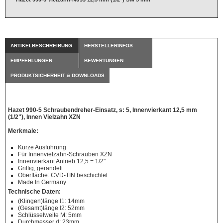
ARTIKELBESCHREIBUNG
HERSTELLERINFOS
EMPFEHLUNGEN
BEWERTUNGEN
PRODUKTSICHERHEIT & DOWNLOADS
Hazet 990-5 Schraubendreher-Einsatz, s: 5, Innenvierkant 12,5 mm
(1/2"), Innen Vielzahn XZN
Merkmale:
Kurze Ausführung
Für Innenvielzahn-Schrauben XZN
Innenvierkant Antrieb 12,5 = 1/2"
Griffig, gerändelt
Oberfläche: CVD-TIN beschichtet
Made In Germany
Technische Daten:
(Klingen)länge l1: 14mm
(Gesamt)länge l2: 52mm
Schlüsselweite M: 5mm
Durchmesser d: 23mm