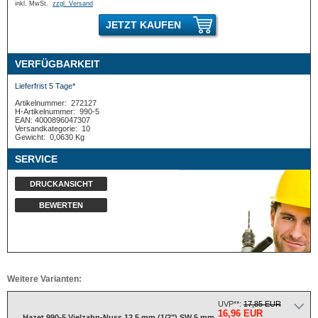
inkl. MwSt.
zzgl. Versand
JETZT KAUFEN
VERFÜGBARKEIT
Lieferfrist 5 Tage*
Artikelnummer:
272127
H-Artikelnummer:
990-5
EAN: 4000896047307
Versandkategorie:
10
Gewicht:
0,0630 Kg
SERVICE
DRUCKANSICHT
BEWERTEN
Weitere Varianten:
UVP**:
17,85 EUR
16,96 EUR
Hazet 990-5 Vielzahn-Nuss 12,5 mm (1/2") SW 5 mm