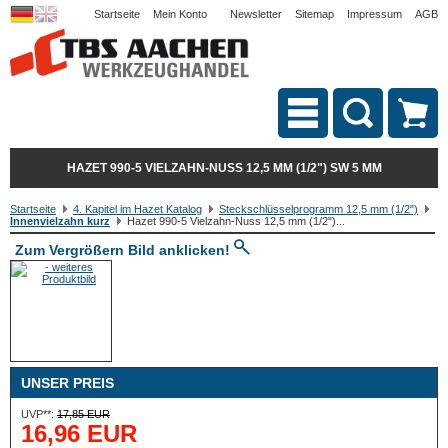
Startseite
Mein Konto
Newsletter
Sitemap
Impressum
AGB
HAZET 990-5 VIELZAHN-NUSS 12,5 MM (1/2") SW 5 MM
Startseite
4. Kapitel im Hazet Katalog
Steckschlüsselprogramm 12,5 mm (1/2")
Innenvielzahn kurz
Hazet 990-5 Vielzahn-Nuss 12,5 mm (1/2")...
Zum Vergrößern Bild anklicken!
UNSER PREIS
UVP**:
17,85 EUR
16,96 EUR