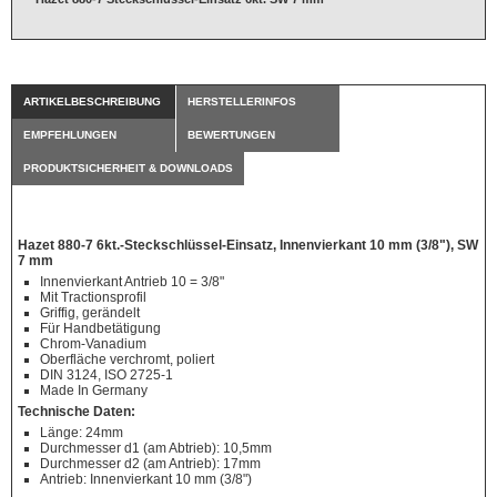
ARTIKELBESCHREIBUNG
HERSTELLERINFOS
EMPFEHLUNGEN
BEWERTUNGEN
PRODUKTSICHERHEIT & DOWNLOADS
Hazet 880-7 6kt.-Steckschlüssel-Einsatz, Innenvierkant 10 mm (3/8"), SW
7 mm
Innenvierkant Antrieb 10 = 3/8"
Mit Tractionsprofil
Griffig, gerändelt
Für Handbetätigung
Chrom-Vanadium
Oberfläche verchromt, poliert
DIN 3124, ISO 2725-1
Made In Germany
Technische Daten:
Länge: 24mm
Durchmesser d1 (am Abtrieb): 10,5mm
Durchmesser d2 (am Antrieb): 17mm
Antrieb: Innenvierkant 10 mm (3/8")