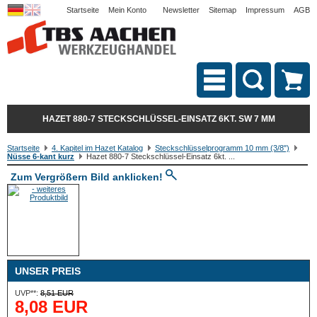
Startseite
Mein Konto
Newsletter
Sitemap
Impressum
AGB
HAZET 880-7 STECKSCHLÜSSEL-EINSATZ 6KT. SW 7 MM
Startseite
4. Kapitel im Hazet Katalog
Steckschlüsselprogramm 10 mm (3/8")
Nüsse 6-kant kurz
Hazet 880-7 Steckschlüssel-Einsatz 6kt. ...
Zum Vergrößern Bild anklicken!
UNSER PREIS
UVP**:
8,51 EUR
8,08 EUR