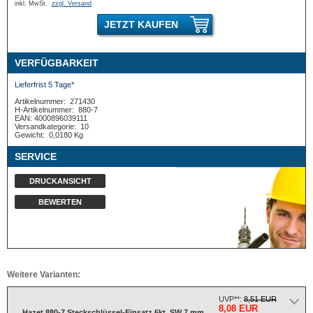
inkl. MwSt.
zzgl. Versand
JETZT KAUFEN
VERFÜGBARKEIT
Lieferfrist 5 Tage*
Artikelnummer:
271430
H-Artikelnummer:
880-7
EAN: 4000896039111
Versandkategorie:
10
Gewicht:
0,0180 Kg
SERVICE
DRUCKANSICHT
BEWERTEN
Weitere Varianten:
UVP**:
8,51 EUR
8,08 EUR
Hazet 880-7 Steckschlüssel-Einsatz 6kt. SW 7 mm