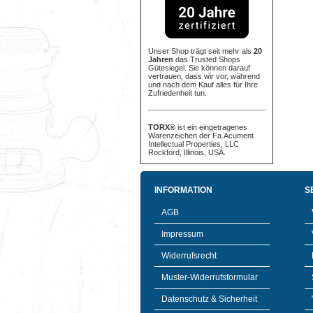
Unser Shop trägt seit mehr als
20
Jahren
das Trusted Shops
Gütesiegel. Sie können darauf
vertrauen, dass wir vor, während
und nach dem Kauf alles für Ihre
Zufriedenheit tun.
TORX®
ist ein eingetragenes
Warenzeichen der Fa.Acument
Intellectual Properties, LLC
Rockford, Illinois, USA.
INFORMATION
S
AGB
Impressum
Widerrufsrecht
Muster-Widerrufsformular
Datenschutz & Sicherheit