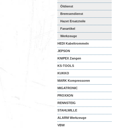
Öldienst
Bremsendienst
Hazet Ersatzteile
Fanartikel
Werkzeuge
HEDI Kabeltrommeln
JEPSON
KNIPEX Zangen
KS-TOOLS
KUKKO
MARK Kompressoren
MIGATRONIC
PROXXON
RENNSTEIG
STAHLWILLE
ALARM Werkzeuge
VBW