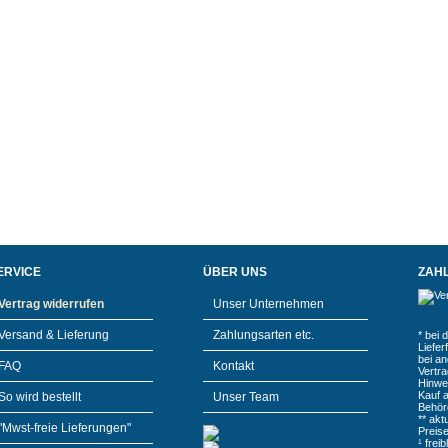
ERVICE
ÜBER UNS
ZAH
Vertrag widerrufen
Unser Unternehmen
Versand & Lieferung
Zahlungsarten etc.
* bei 
Liefe
bei a
FAQ
Kontakt
Vertr
Hinwe
Kauf 
So wird bestellt
Unser Team
Behör
** akt
"Mwst-freie Lieferungen"
Preis
¹ frei