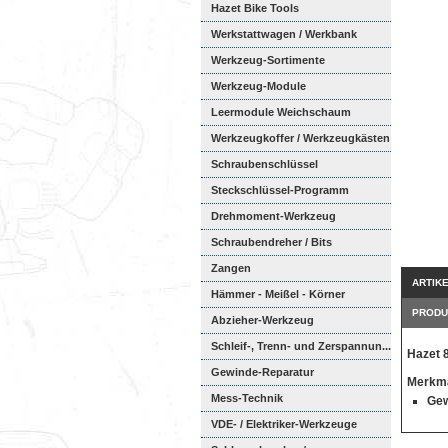
Hazet Bike Tools
Werkstattwagen / Werkbank
Werkzeug-Sortimente
Werkzeug-Module
Weichschaumeinl...
Leermodule Weichschaum
Werkzeugkoffer / Werkzeugkästen
Schraubenschlüssel
Steckschlüssel-Programm
Drehmoment-Werkzeug
Schraubendreher / Bits
Zangen
ARTIK
Hämmer - Meißel - Körner
PRODU
Abzieher-Werkzeug
Schleif-, Trenn- und Zerspannun...
Hazet 
Gewinde-Reparatur
Merkma
Mess-Technik
Gew
VDE- / Elektriker-Werkzeuge