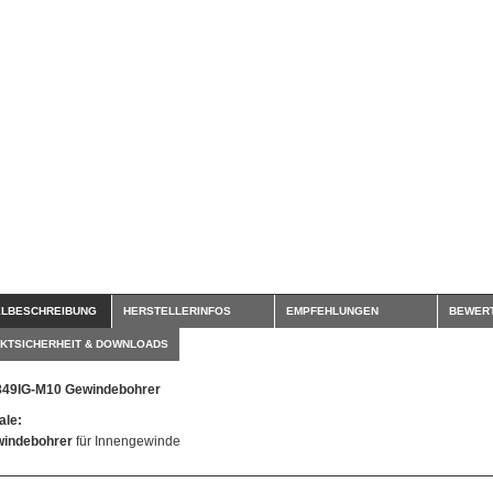
ELBESCHREIBUNG
HERSTELLERINFOS
EMPFEHLUNGEN
BEWER
KTSICHERHEIT & DOWNLOADS
849IG-M10 Gewindebohrer
le:
indebohrer
für Innengewinde