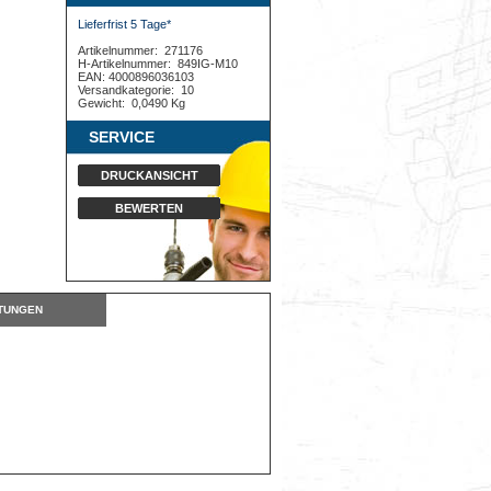
Lieferfrist 5 Tage*
Artikelnummer:
271176
H-Artikelnummer:
849IG-M10
EAN: 4000896036103
Versandkategorie:
10
Gewicht:
0,0490 Kg
SERVICE
DRUCKANSICHT
BEWERTEN
TUNGEN