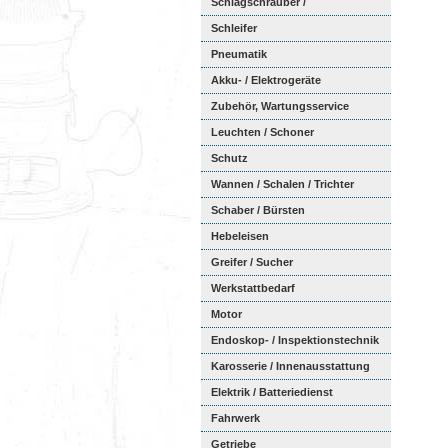
Schlagschrauber /
Ratschenschra...
Schleifer
Pneumatik
Akku- / Elektrogeräte
Zubehör, Wartungsservice
Leuchten / Schoner
Schutz
Wannen / Schalen / Trichter
Schaber / Bürsten
Hebeleisen
Greifer / Sucher
Werkstattbedarf
Motor
Endoskop- / Inspektionstechnik
Karosserie / Innenausstattung
Elektrik / Batteriedienst
Fahrwerk
Getriebe