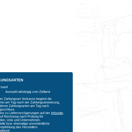
LUNGSARTEN
Auswahl abhängig vom Zielland
der Zahlungsart Vorkasse beginnt die
rfrist am Tag nach der Zahlungsanweisung,
nderen Zahlungsarten am Tag nach
agsschluss.
ise zu Lieferverzögerungen auf der
Infoseite
.
auf Rechnung nach Prüfung für
den, Unis und Unternehmen.
uelle bzw. ehemalige unverbindliche
empfehlung des Herstellers
bleibend