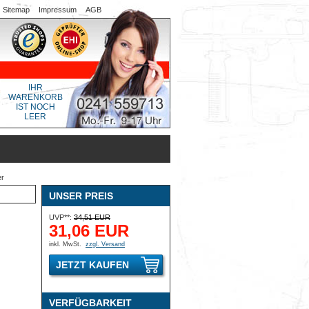
Sitemap
Impressum
AGB
IHR
WARENKORB
IST NOCH
LEER
er
UNSER PREIS
UVP**:
34,51 EUR
31,06 EUR
inkl. MwSt.
zzgl. Versand
JETZT KAUFEN
VERFÜGBARKEIT