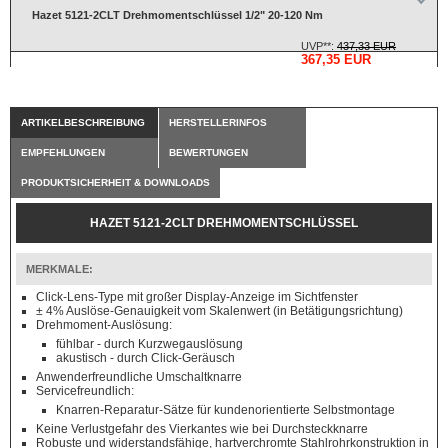
Hazet 5121-2CLT Drehmomentschlüssel 1/2" 20-120 Nm
UVP**:
437,33 EUR
367,35 EUR
ARTIKELBESCHREIBUNG
HERSTELLERINFOS
EMPFEHLUNGEN
BEWERTUNGEN
PRODUKTSICHERHEIT & DOWNLOADS
HAZET 5121-2CLT DREHMOMENTSCHLÜSSEL
MERKMALE:
Click-Lens-Type mit großer Display-Anzeige im Sichtfenster
± 4% Auslöse-Genauigkeit vom Skalenwert (in Betätigungsrichtung)
Drehmoment-Auslösung:
fühlbar - durch Kurzwegauslösung
akustisch - durch Click-Geräusch
Anwenderfreundliche Umschaltknarre
Servicefreundlich:
Knarren-Reparatur-Sätze für kundenorientierte Selbstmontage
Keine Verlustgefahr des Vierkantes wie bei Durchsteckknarre
Robuste und widerstandsfähige, hartverchromte Stahlrohrkonstruktion in