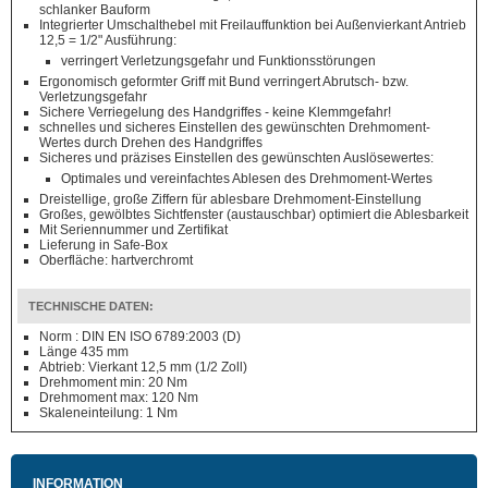
schlanker Bauform
Integrierter Umschalthebel mit Freilauffunktion bei Außenvierkant Antrieb
12,5 = 1/2" Ausführung:
verringert Verletzungsgefahr und Funktionsstörungen
Ergonomisch geformter Griff mit Bund verringert Abrutsch- bzw.
Verletzungsgefahr
Sichere Verriegelung des Handgriffes - keine Klemmgefahr!
schnelles und sicheres Einstellen des gewünschten Drehmoment-
Wertes durch Drehen des Handgriffes
Sicheres und präzises Einstellen des gewünschten Auslösewertes:
Optimales und vereinfachtes Ablesen des Drehmoment-Wertes
Dreistellige, große Ziffern für ablesbare Drehmoment-Einstellung
Großes, gewölbtes Sichtfenster (austauschbar) optimiert die Ablesbarkeit
Mit Seriennummer und Zertifikat
Lieferung in Safe-Box
Oberfläche: hartverchromt
TECHNISCHE DATEN:
Norm : DIN EN ISO 6789:2003 (D)
Länge 435 mm
Abtrieb: Vierkant 12,5 mm (1/2 Zoll)
Drehmoment min: 20 Nm
Drehmoment max: 120 Nm
Skaleneinteilung: 1 Nm
INFORMATION