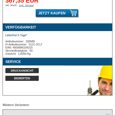
367,35 EUR
inkl. MwSt.
zzgl. Versand
JETZT KAUFEN
VERFÜGBARKEIT
Lieferfrist 5 Tage*
Artikelnummer:
269585
H-Artikelnummer:
5121-2CLT
EAN: 4000896104215
Versandkategorie:
50
Gewicht:
1,8350 Kg
SERVICE
DRUCKANSICHT
BEWERTEN
Weitere Varianten: