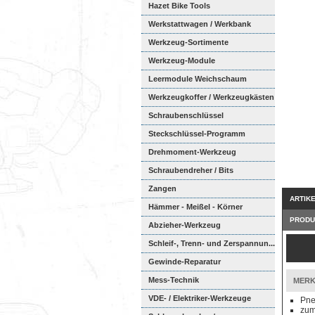
Hazet Bike Tools
Werkstattwagen / Werkbank
Werkzeug-Sortimente
Werkzeug-Module
Weichschaumeinl...
Leermodule Weichschaum
Werkzeugkoffer / Werkzeugkästen
Schraubenschlüssel
Steckschlüssel-Programm
Drehmoment-Werkzeug
Schraubendreher / Bits
Zangen
ARTIK
Hämmer - Meißel - Körner
PRODU
Abzieher-Werkzeug
Schleif-, Trenn- und Zerspannun...
Gewinde-Reparatur
Mess-Technik
MERK
VDE- / Elektriker-Werkzeuge
Pne
zum