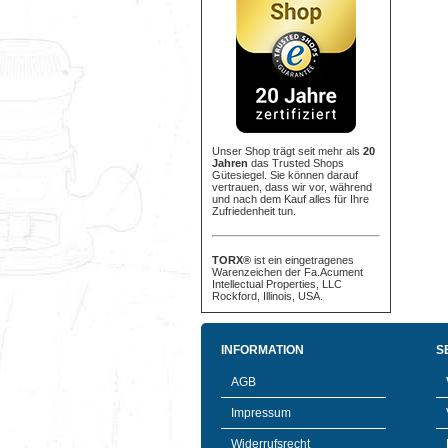
Unser Shop trägt seit mehr als
20
Jahren
das Trusted Shops
Gütesiegel. Sie können darauf
vertrauen, dass wir vor, während
und nach dem Kauf alles für Ihre
Zufriedenheit tun.
TORX®
ist ein eingetragenes
Warenzeichen der Fa.Acument
Intellectual Properties, LLC
Rockford, Illinois, USA.
INFORMATION
S
AGB
Impressum
Widerrufsrecht