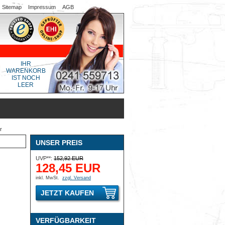
Sitemap
Impressum
AGB
IHR
WARENKORB
IST NOCH
LEER
r
UNSER PREIS
UVP**:
152,92 EUR
128,45 EUR
inkl. MwSt.
zzgl. Versand
JETZT KAUFEN
VERFÜGBARKEIT