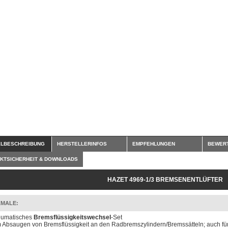
ELBESCHREIBUNG
HERSTELLERINFOS
EMPFEHLUNGEN
BEWER
KTSICHERHEIT & DOWNLOADS
HAZET 4969-1/3 BREMSENENTLÜFTER
MALE:
umatisches
Bremsflüssigkeitswechsel
-Set
 Absaugen von Bremsflüssigkeit an den Radbremszylindern/Bremssätteln; auch f