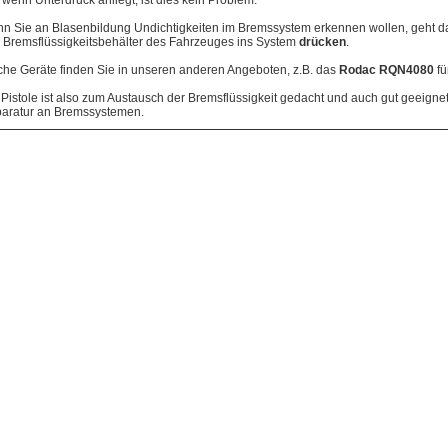
, wenn Unterdruck anliegt, ist dies kein Problem.
n Sie an Blasenbildung Undichtigkeiten im Bremssystem erkennen wollen, geht das
 Bremsflüssigkeitsbehälter des Fahrzeuges ins System
drücken
.
che Geräte finden Sie in unseren anderen Angeboten, z.B. das
Rodac RQN4080
fü
 Pistole ist also zum Austausch der Bremsflüssigkeit gedacht und auch gut geeigne
aratur an Bremssystemen.