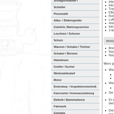
Schlagschrauber /
Int
Ink
Ratschenschra...
Schleifer
Tra
Eff
Pneumatik
Rob
Luf
Akku- / Elektrogeräte
Arb
Ink
Zubehör, Wartungsservice
3-te
Leuchten / Schoner
Schutz
INHAL
Wannen / Schalen / Trichter
Bre
Nac
Schaber / Bürsten
Nac
Hebeleisen
Wers ge
Greifer / Sucher
Was
Werkstattbedarf
Motor
Was
Endoskop- / Inspektionstechnik
Sie
Karosserie / Innenausstattung
Es 
Elektrik / Batteriedienst
die
Fahrwerk
Die
Getriebe