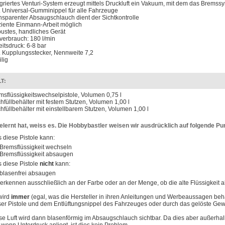
egriertes Venturi-System erzeugt mittels Druckluft ein Vakuum, mit dem das Bremssys
l. Universal-Gumminippel für alle Fahrzeuge
nsparenter Absaugschlauch dient der Sichtkontrolle
iziente Einmann-Arbeit möglich
ustes, handliches Gerät
tverbrauch: 180 l/min
eitsdruck: 6-8 bar
l. Kupplungsstecker, Nennweite 7,2
ilig
T:
msflüssigkeitswechselpistole, Volumen 0,75 l
hfüllbehälter mit festem Stutzen, Volumen 1,00 l
hfüllbehälter mit einstellbarem Stutzen, Volumen 1,00 l
lernt hat, weiss es. Die Hobbybastler weisen wir ausdrücklich auf folgende Pun
 diese Pistole kann:
Bremsflüssigkeit wechseln
Bremsflüssigkeit absaugen
 diese Pistole
nicht
kann:
blasenfrei absaugen
 erkennen ausschließlich an der Farbe oder an der Menge, ob die alte Flüssigkeit
wird
immer
(egal, was die Hersteller in ihren Anleitungen und Werbeaussagen b
ser Pistole und dem Entlüftungsnippel des Fahrzeuges oder durch das gelöste Gew
se Luft wird dann blasenförmig im Absaugschlauch sichtbar. Da dies aber außerh