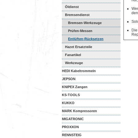
nur
Öldienst
Wen
den
Bremsendienst
Sol
Bremsen-Werkzeuge
Die
Prüfen-Messen
Rep
Entlüften-Rücksetzen
Hazet Ersatzteile
Fanartikel
Werkzeuge
HEDI Kabeltrommeln
JEPSON
KNIPEX Zangen
KS-TOOLS
KUKKO
MARK Kompressoren
MIGATRONIC
PROXXON
RENNSTEIG