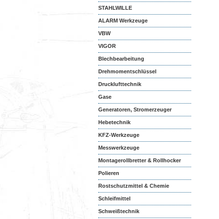
STAHLWILLE
ALARM Werkzeuge
VBW
VIGOR
Blechbearbeitung
Drehmomentschlüssel
Drucklufttechnik
Gase
Generatoren, Stromerzeuger
Hebetechnik
KFZ-Werkzeuge
Messwerkzeuge
Montagerollbretter & Rollhocker
Polieren
Rostschutzmittel & Chemie
Schleifmittel
Schweißtechnik