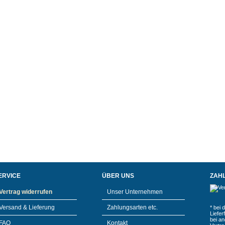
ERVICE
ÜBER UNS
ZAH
Vertrag widerrufen
Unser Unternehmen
Versand & Lieferung
Zahlungsarten etc.
* bei 
Liefe
bei a
FAQ
Kontakt