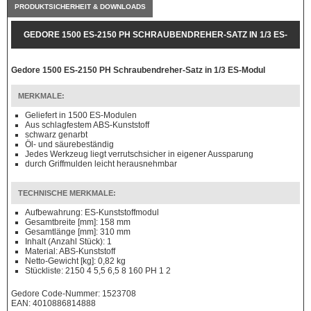
PRODUKTSICHERHEIT & DOWNLOADS
GEDORE 1500 ES-2150 PH SCHRAUBENDREHER-SATZ IN 1/3 ES-
MODUL
Gedore 1500 ES-2150 PH Schraubendreher-Satz in 1/3 ES-Modul
MERKMALE:
Geliefert in 1500 ES-Modulen
Aus schlagfestem ABS-Kunststoff
schwarz genarbt
Öl- und säurebeständig
Jedes Werkzeug liegt verrutschsicher in eigener Aussparung
durch Griffmulden leicht herausnehmbar
TECHNISCHE MERKMALE:
Aufbewahrung: ES-Kunststoffmodul
Gesamtbreite [mm]: 158 mm
Gesamtlänge [mm]: 310 mm
Inhalt (Anzahl Stück): 1
Material: ABS-Kunststoff
Netto-Gewicht [kg]: 0,82 kg
Stückliste: 2150 4 5,5 6,5 8 160 PH 1 2
Gedore Code-Nummer: 1523708
EAN: 4010886814888