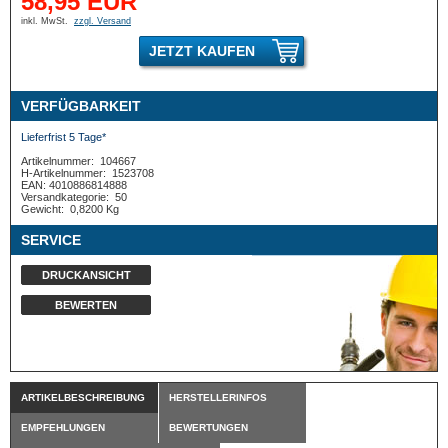
58,95 EUR
inkl. MwSt.
zzgl. Versand
JETZT KAUFEN
VERFÜGBARKEIT
Lieferfrist 5 Tage*
Artikelnummer:
104667
H-Artikelnummer:
1523708
EAN: 4010886814888
Versandkategorie:
50
Gewicht:
0,8200 Kg
SERVICE
DRUCKANSICHT
BEWERTEN
ARTIKELBESCHREIBUNG
HERSTELLERINFOS
EMPFEHLUNGEN
BEWERTUNGEN