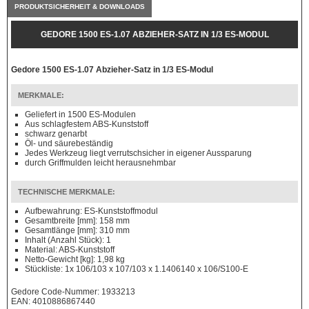
PRODUKTSICHERHEIT & DOWNLOADS
GEDORE 1500 ES-1.07 ABZIEHER-SATZ IN 1/3 ES-MODUL
Gedore 1500 ES-1.07 Abzieher-Satz in 1/3 ES-Modul
MERKMALE:
Geliefert in 1500 ES-Modulen
Aus schlagfestem ABS-Kunststoff
schwarz genarbt
Öl- und säurebeständig
Jedes Werkzeug liegt verrutschsicher in eigener Aussparung
durch Griffmulden leicht herausnehmbar
TECHNISCHE MERKMALE:
Aufbewahrung: ES-Kunststoffmodul
Gesamtbreite [mm]: 158 mm
Gesamtlänge [mm]: 310 mm
Inhalt (Anzahl Stück): 1
Material: ABS-Kunststoff
Netto-Gewicht [kg]: 1,98 kg
Stückliste: 1x 106/103 x 107/103 x 1.1406140 x 106/S100-E
Gedore Code-Nummer: 1933213
EAN: 4010886867440