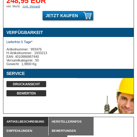
248,95 EUR
inkl. MwSt.
zzgl. Versand
JETZT KAUFEN
VERFÜGBARKEIT
Lieferfrist 5 Tage*
Artikelnummer:
993476
H-Artikelnummer:
1933213
EAN: 4010886867440
Versandkategorie:
50
Gewicht:
1,9800 Kg
SERVICE
DRUCKANSICHT
BEWERTEN
ARTIKELBESCHREIBUNG
HERSTELLERINFOS
EMPFEHLUNGEN
BEWERTUNGEN