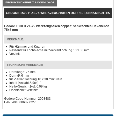
PRODUKTSICHERHEIT & DOWNLOADS
GEDORE 1500 H 21-75 WERKZEUGHAKEN DOPPELT, SENKRECHTES
HAKENENDE 75X6 MM
Gedore 1500 H 21-75 Werkzeughaken doppelt, senkrechtes Hakenende
75x6 mm
MERKMALE:
Für Hämmer und Knarren
Passend für Lochbleche mit Vierkantlochung 10 x 38 mm
Verzinkt
TECHNISCHE MERKMALE:
Dornlänge: 75 mm
Dorn-Ø: 6 mm
für Vierkantlochung 10 x 38 mm: Nein
Inhalt (Anzahl Stück): 1
Netto-Gewicht [kg]: 0,09 kg
Oberfläche: Verzinkt
Gedore Code-Nummer: 2008483
EAN: 4010886877227