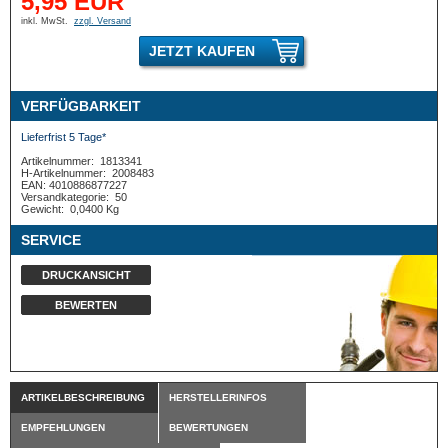
5,95 EUR
inkl. MwSt.
zzgl. Versand
JETZT KAUFEN
VERFÜGBARKEIT
Lieferfrist 5 Tage*
Artikelnummer:
1813341
H-Artikelnummer:
2008483
EAN: 4010886877227
Versandkategorie:
50
Gewicht:
0,0400 Kg
SERVICE
DRUCKANSICHT
BEWERTEN
ARTIKELBESCHREIBUNG
HERSTELLERINFOS
EMPFEHLUNGEN
BEWERTUNGEN