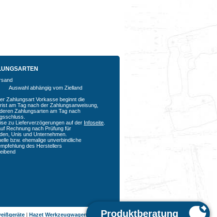
LUNGSARTEN
Auswahl abhängig vom Zielland
der Zahlungsart Vorkasse beginnt die
rfrist am Tag nach der Zahlungsanweisung,
nderen Zahlungsarten am Tag nach
agsschluss.
ise zu Lieferverzögerungen auf der
Infoseite
.
auf Rechnung nach Prüfung für
den, Unis und Unternehmen.
uelle bzw. ehemalige unverbindliche
empfehlung des Herstellers
bleibend
eißgeräte
|
Hazet Werkzeugwagen
|