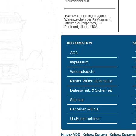
Zufriedenheit tun.
TORX®
ist ein eingetragenes
Warenzeichen der Fa.Acument
Intellectual Properties, LLC
Rockford, Illinois, USA.
INFORMATION
S
AGB
Impressum
Widerrufsrecht
Muster-Widerrufsformular
Datenschutz & Sicherheit
Sitemap
Behörden & Unis
Großunternehmen
Knipex VDE
|
Knipex Zangen
|
Knipex Zangens