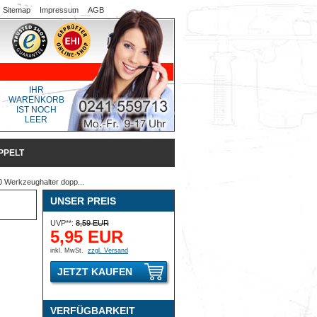
Sitemap
Impressum
AGB
IHR
WARENKORB
IST NOCH
LEER
PPELT
 Werkzeughalter dopp...
UNSER PREIS
UVP**:
8,59 EUR
5,95 EUR
inkl. MwSt.
zzgl. Versand
JETZT KAUFEN
VERFÜGBARKEIT