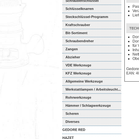
Schraubenschlüssel
Pas
Schlüsselknarren
Ver
Lie
Steckschlüssel-Programm
Kraftschrauber
TECH
Bit-Sortiment
Dor
Schraubendreher
Dor
für
Zangen
Inha
Net
Abzieher
Obe
VDE Werkzeuge
Gedore
EAN: 4
KFZ Werkzeuge
Allgemeine Werkzeuge
Werkstattlampen / Arbeitsleucht...
Rohrwerkzeuge
Hämmer / Schlagwerkzeuge
Scheren
Diverses
GEDORE RED
HAZET