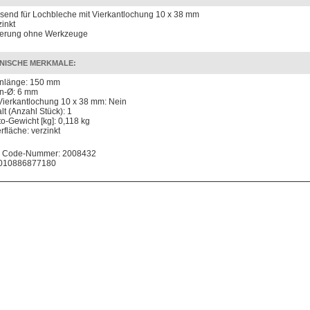
send für Lochbleche mit Vierkantlochung 10 x 38 mm
zinkt
ferung ohne Werkzeuge
NISCHE MERKMALE:
nlänge: 150 mm
n-Ø: 6 mm
 Vierkantlochung 10 x 38 mm: Nein
lt (Anzahl Stück): 1
to-Gewicht [kg]: 0,118 kg
rfläche: verzinkt
 Code-Nummer: 2008432
010886877180