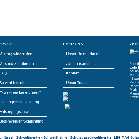
ERVICE
ÜBER UNS
ZAH
Vertrag widerrufen
Unser Unternehmen
Versand & Lieferung
Zahlungsarten etc.
* bei 
Liefe
bei a
FAQ
Kontakt
Vertr
Hinwe
Kauf 
So wird bestellt
Unser Team
Behör
** akt
"Mwst-freie Lieferungen"
Preis
¹ frei
"Gelangensbestätigung"
Entsorgung/Umwelt
Beschwerden/Schlichtung
chlüssel
|
Schweißgeräte - Schweißhelme
|
Schutzgasschweißgeräte
|
MIG MAG Schw