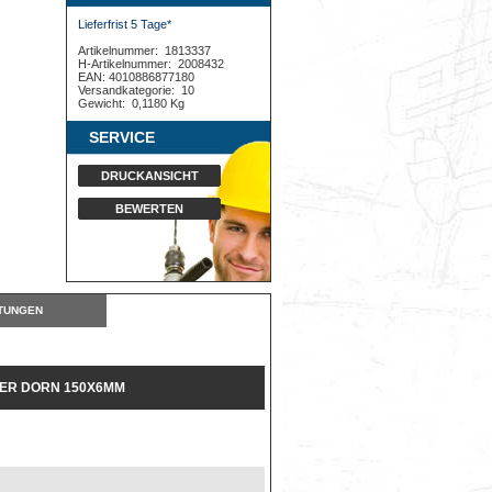
Lieferfrist 5 Tage*
Artikelnummer:
1813337
H-Artikelnummer:
2008432
EAN: 4010886877180
Versandkategorie:
10
Gewicht:
0,1180 Kg
SERVICE
DRUCKANSICHT
BEWERTEN
TUNGEN
DER DORN 150X6MM