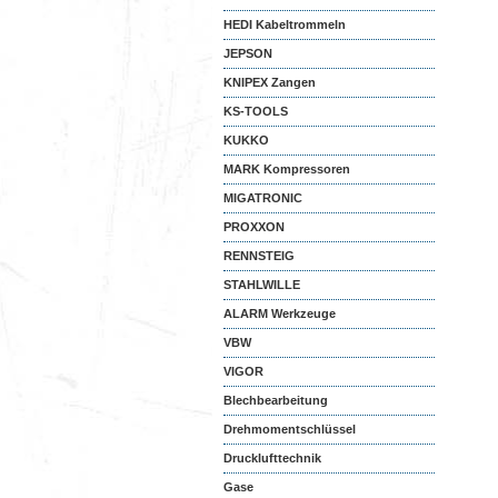
HEDI Kabeltrommeln
JEPSON
KNIPEX Zangen
KS-TOOLS
KUKKO
MARK Kompressoren
MIGATRONIC
PROXXON
RENNSTEIG
STAHLWILLE
ALARM Werkzeuge
VBW
VIGOR
Blechbearbeitung
Drehmomentschlüssel
Drucklufttechnik
Gase