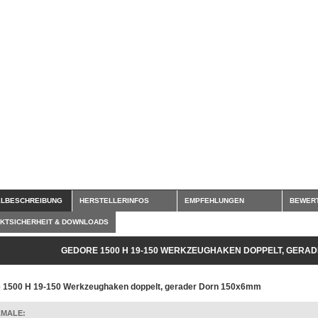
ELBESCHREIBUNG
HERSTELLERINFOS
EMPFEHLUNGEN
BEWER
KTSICHERHEIT & DOWNLOADS
GEDORE 1500 H 19-150 WERKZEUGHAKEN DOPPELT, GERA
 1500 H 19-150 Werkzeughaken doppelt, gerader Dorn 150x6mm
MALE: