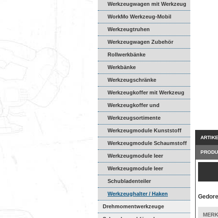
Werkzeugwagen mit Werkzeug
WorkMo Werkzeug-Mobil
Werkzeugtruhen
Werkzeugwagen Zubehör
Rollwerkbänke
Werkbänke
Werkzeugschränke
Werkzeugkoffer mit Werkzeug
Werkzeugkoffer und
Werkzeugta...
Werkzeugsortimente
Werkzeugmodule Kunststoff
ARTIK
Werkzeugmodule Schaumstoff
PRODU
Werkzeugmodule leer
Kunststof...
Werkzeugmodule leer
Schaumsto...
Schubladenteiler
Werkzeughalter / Haken
Gedore
Drehmomentwerkzeuge
MERK