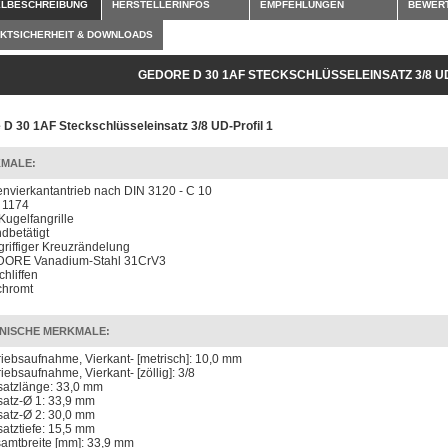
ELBESCHREIBUNG
HERSTELLERINFOS
EMPFEHLUNGEN
BEWER
KTSICHERHEIT & DOWNLOADS
GEDORE D 30 1AF STECKSCHLÜSSELEINSATZ 3/8 UD
 D 30 1AF Steckschlüsseleinsatz 3/8 UD-Profil 1
MALE:
envierkantantrieb nach DIN 3120 - C 10
 1174
 Kugelfangrille
dbetätigt
 griffiger Kreuzrändelung
ORE Vanadium-Stahl 31CrV3
chliffen
chromt
NISCHE MERKMALE:
riebsaufnahme, Vierkant- [metrisch]: 10,0 mm
riebsaufnahme, Vierkant- [zöllig]: 3/8
satzlänge: 33,0 mm
satz-Ø 1: 33,9 mm
satz-Ø 2: 30,0 mm
satztiefe: 15,5 mm
amtbreite [mm]: 33,9 mm