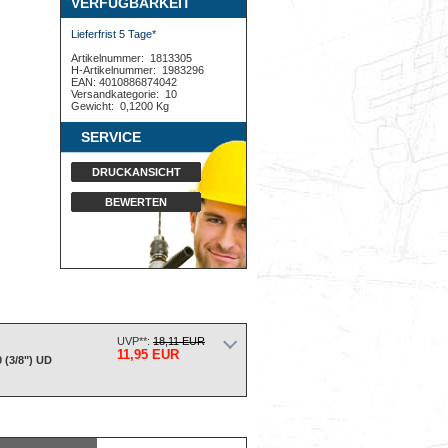
VERFÜGBARKEIT
Lieferfrist 5 Tage*
Artikelnummer:
1813305
H-Artikelnummer:
1983296
EAN: 4010886874042
Versandkategorie:
10
Gewicht:
0,1200 Kg
SERVICE
DRUCKANSICHT
BEWERTEN
UVP**:
18,11 EUR
11,95 EUR
 (3/8") UD