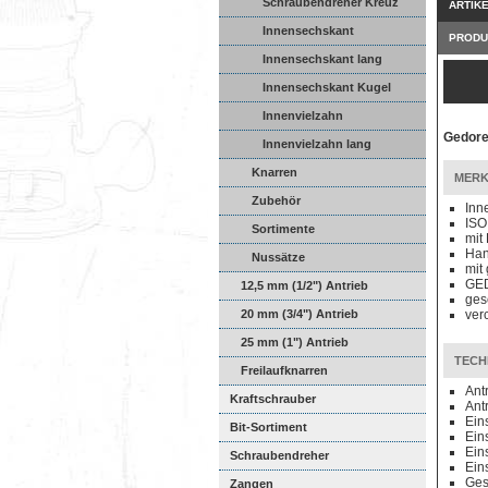
Schraubendreher Kreuz
ARTIK
Innensechskant
PRODU
Innensechskant lang
Innensechskant Kugel
Innenvielzahn
Gedore
Innenvielzahn lang
Knarren
MERK
Zubehör
Inn
ISO
Sortimente
mit
Han
Nussätze
mit
GED
12,5 mm (1/2") Antrieb
ges
20 mm (3/4") Antrieb
ver
25 mm (1") Antrieb
TECH
Freilaufknarren
Ant
Kraftschrauber
Ant
Ein
Bit-Sortiment
Ein
Ein
Schraubendreher
Ein
Ges
Zangen