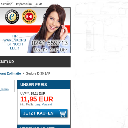
Sitemap
Impressum
AGB
IHR
WARENKORB
IST NOCH
LEER
3/8") UD
kant Zollmaße
Gedore D 30 1AF
UNSER PREIS
UVP**:
18,11 EUR
11,95 EUR
inkl. MwSt.
zzgl. Versand
JETZT KAUFEN