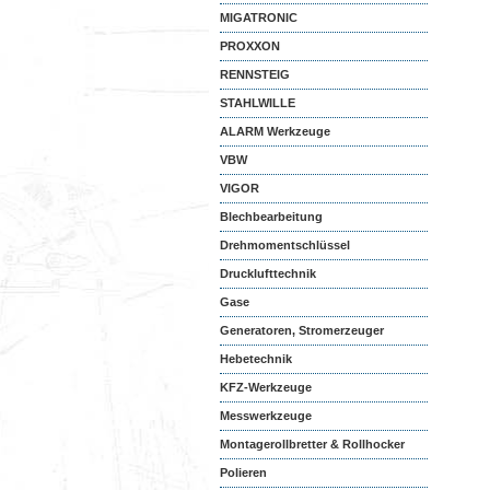
MIGATRONIC
PROXXON
RENNSTEIG
STAHLWILLE
ALARM Werkzeuge
VBW
VIGOR
Blechbearbeitung
Drehmomentschlüssel
Drucklufttechnik
Gase
Generatoren, Stromerzeuger
Hebetechnik
KFZ-Werkzeuge
Messwerkzeuge
Montagerollbretter & Rollhocker
Polieren