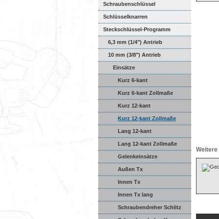
Schraubenschlüssel
Schlüsselknarren
Steckschlüssel-Programm
6,3 mm (1/4") Antrieb
10 mm (3/8") Antrieb
Einsätze
Kurz 6-kant
Kurz 6-kant Zollmaße
Kurz 12-kant
Kurz 12-kant Zollmaße
Lang 12-kant
Lang 12-kant Zollmaße
Weitere 
Gelenkeinsätze
Außen Tx
Innen Tx
Innen Tx lang
Schraubendreher Schlitz