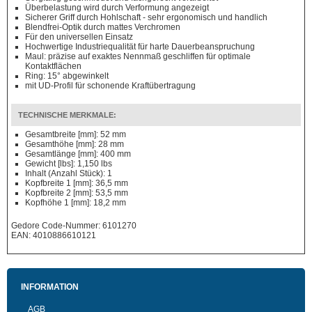
Überbelastung wird durch Verformung angezeigt
Sicherer Griff durch Hohlschaft - sehr ergonomisch und handlich
Blendfrei-Optik durch mattes Verchromen
Für den universellen Einsatz
Hochwertige Industriequalität für harte Dauerbeanspruchung
Maul: präzise auf exaktes Nennmaß geschliffen für optimale
Kontaktflächen
Ring: 15° abgewinkelt
mit UD-Profil für schonende Kraftübertragung
TECHNISCHE MERKMALE:
Gesamtbreite [mm]: 52 mm
Gesamthöhe [mm]: 28 mm
Gesamtlänge [mm]: 400 mm
Gewicht [lbs]: 1,150 lbs
Inhalt (Anzahl Stück): 1
Kopfbreite 1 [mm]: 36,5 mm
Kopfbreite 2 [mm]: 53,5 mm
Kopfhöhe 1 [mm]: 18,2 mm
Gedore Code-Nummer: 6101270
EAN: 4010886610121
INFORMATION
AGB