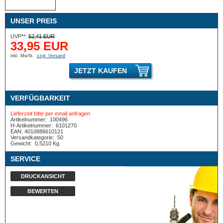
UNSER PREIS
UVP**:
52,41 EUR
33,95 EUR
inkl. MwSt.
zzgl. Versand
JETZT KAUFEN
VERFÜGBARKEIT
Lieferzeit bitte per email anfragen
Artikelnummer:
100496
H-Artikelnummer:
6101270
EAN: 4010886610121
Versandkategorie:
50
Gewicht:
0,5210 Kg
SERVICE
DRUCKANSICHT
BEWERTEN