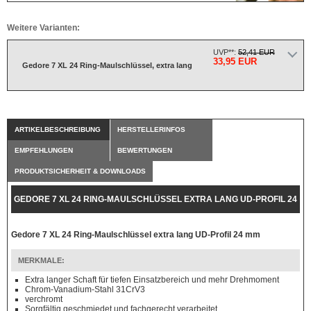
Weitere Varianten:
UVP**:
52,41 EUR
33,95 EUR
Gedore 7 XL 24 Ring-Maulschlüssel, extra lang
ARTIKELBESCHREIBUNG
HERSTELLERINFOS
EMPFEHLUNGEN
BEWERTUNGEN
PRODUKTSICHERHEIT & DOWNLOADS
GEDORE 7 XL 24 RING-MAULSCHLÜSSEL EXTRA LANG UD-PROFIL 24
MM
Gedore 7 XL 24 Ring-Maulschlüssel extra lang UD-Profil 24 mm
MERKMALE:
Extra langer Schaft für tiefen Einsatzbereich und mehr Drehmoment
Chrom-Vanadium-Stahl 31CrV3
verchromt
Sorgfältig geschmiedet und fachgerecht verarbeitet