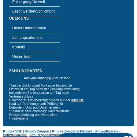
Entsorgung/Umwelt
Beschwerden/Schlichtung
ÜBER UNS
Unser Unternehmen
Zahlungsarten etc.
Kontakt
Unser Team
ZAHLUNGSARTEN
Auswahl abhängig vom Zielland
* bei der Zahlungsart Vorkasse beginnt die
Lieferfrist am Tag nach der Zahlungsanweisung,
bei anderen Zahlungsarten am Tag nach
Vertragsschluss.
Hinweise zu Lieferverzögerungen auf der
Infoseite
.
Kauf auf Rechnung nach Prüfung für
Behörden, Unis und Unternehmen.
** aktuelle bzw. ehemalige unverbindliche
Preisempfehlung des Herstellers
¹ freibleibend
Knipex VDE
|
Knipex Zangen
|
Knipex Zangenschlüssel
|
Schweißgeräte -
Schweißhelme
|
Schutzgasschweißgeräte
|
MIG MAG Schweißgeräte
|
Hazet