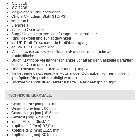
ISO 3318
ISO 7738
Mit gleichen Schlüsselweiten
Chrom-Vanadium-Stahl 31CrV3
verchromt
Blendfreie
mattierte Oberfläche
Sorgfältig geschmiedet und fachgerecht verarbeitet
Ring: gekröpft und 10° abgewinkelt
mit UD-Profil für schonende Kraftübertragung
ab SW 1.3/8 12-kant Ring
Maul: präzise auf exaktes Nennmaß geschliffen für optimale
Kontaktflächen
Durch Kraftrippe verstärkter schlanker Schaft an der Maulseite garantiert
höchste Drehmomente
Überbelastung wird durch Verformung angezeigt
Tiefliegende bzw. versenkte Muttern oder Schrauben können mit dem
gekröpften Ring sicher betätigt werden
Hochwertige Industriequalität für harte Dauerbeanspruchung"
TECHNISCHE MERKMALE:
Gesamtbreite [mm]: 110 mm
Gesamthöhe [mm]: 60 mm
Gesamtlänge [mm]: 615 mm
Gewicht [lbs]: 6,220 lbs
Inhalt (Anzahl Stück): 1
Kopfbreite 1 [mm]: 83,0 mm
Kopfbreite 2 [mm]: 112,5 mm
Kopfhöhe 1 [mm]: 30,5 mm