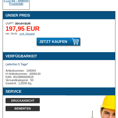
UNSER PREIS
UVP**:
304,64 EUR
197,95 EUR
inkl. MwSt.
zzgl. Versand
JETZT KAUFEN
VERFÜGBARKEIT
Lieferfrist 5 Tage*
Artikelnummer:
100064
H-Artikelnummer:
6008140
EAN: 4010886600818
Versandkategorie:
50
Gewicht:
2,8200 Kg
SERVICE
DRUCKANSICHT
BEWERTEN