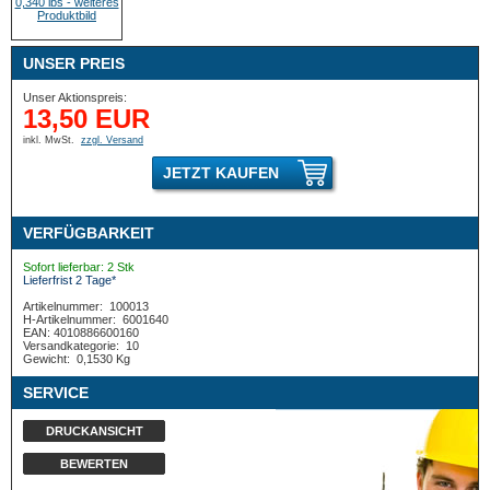
UNSER PREIS
Unser Aktionspreis:
13,50 EUR
inkl. MwSt.
zzgl. Versand
JETZT KAUFEN
VERFÜGBARKEIT
Sofort lieferbar: 2 Stk
Lieferfrist 2 Tage*
Artikelnummer:
100013
H-Artikelnummer:
6001640
EAN: 4010886600160
Versandkategorie:
10
Gewicht:
0,1530 Kg
SERVICE
DRUCKANSICHT
BEWERTEN