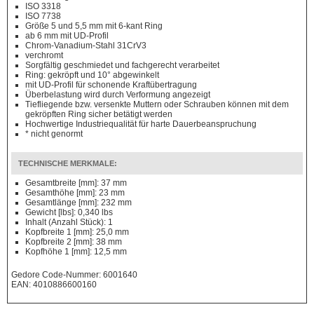
ISO 3318
ISO 7738
Größe 5 und 5,5 mm mit 6-kant Ring
ab 6 mm mit UD-Profil
Chrom-Vanadium-Stahl 31CrV3
verchromt
Sorgfältig geschmiedet und fachgerecht verarbeitet
Ring: gekröpft und 10° abgewinkelt
mit UD-Profil für schonende Kraftübertragung
Überbelastung wird durch Verformung angezeigt
Tiefliegende bzw. versenkte Muttern oder Schrauben können mit dem
gekröpften Ring sicher betätigt werden
Hochwertige Industriequalität für harte Dauerbeanspruchung
* nicht genormt
TECHNISCHE MERKMALE:
Gesamtbreite [mm]: 37 mm
Gesamthöhe [mm]: 23 mm
Gesamtlänge [mm]: 232 mm
Gewicht [lbs]: 0,340 lbs
Inhalt (Anzahl Stück): 1
Kopfbreite 1 [mm]: 25,0 mm
Kopfbreite 2 [mm]: 38 mm
Kopfhöhe 1 [mm]: 12,5 mm
Gedore Code-Nummer: 6001640
EAN: 4010886600160