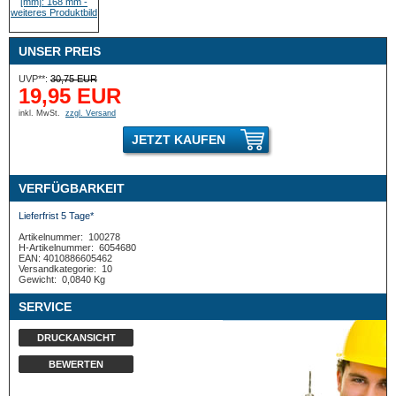
UNSER PREIS
UVP**:
30,75 EUR
19,95 EUR
inkl. MwSt.
zzgl. Versand
JETZT KAUFEN
VERFÜGBARKEIT
Lieferfrist 5 Tage*
Artikelnummer:
100278
H-Artikelnummer:
6054680
EAN: 4010886605462
Versandkategorie:
10
Gewicht:
0,0840 Kg
SERVICE
DRUCKANSICHT
BEWERTEN