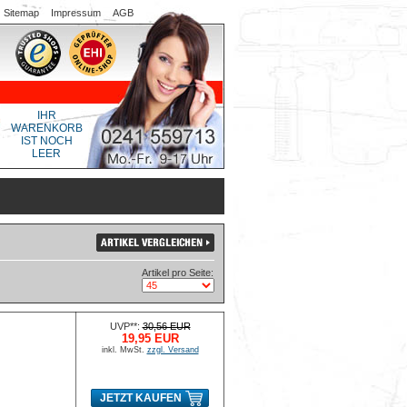
Sitemap
Impressum
AGB
IHR
WARENKORB
IST NOCH
LEER
Artikel pro Seite:
UVP**:
30,56 EUR
19,95 EUR
inkl. MwSt.
zzgl. Versand
JETZT KAUFEN