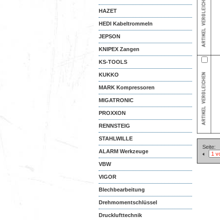
HAZET
HEDI Kabeltrommeln
JEPSON
KNIPEX Zangen
KS-TOOLS
KUKKO
MARK Kompressoren
MIGATRONIC
PROXXON
RENNSTEIG
STAHLWILLE
Seite:
ALARM Werkzeuge
VBW
VIGOR
Blechbearbeitung
Drehmomentschlüssel
Drucklufttechnik