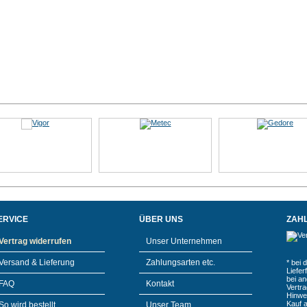
ERVICE
ÜBER UNS
ZAH
Vertrag widerrufen
Unser Unternehmen
Versand & Lieferung
Zahlungsarten etc.
* bei 
Liefe
bei a
FAQ
Kontakt
Vertr
Hinwe
Kauf 
So wird bestellt
Unser Team