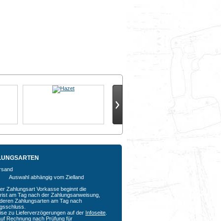
LUNGSARTEN
Auswahl abhängig vom Zielland
der Zahlungsart Vorkasse beginnt die
rfrist am Tag nach der Zahlungsanweisung,
nderen Zahlungsarten am Tag nach
agsschluss.
ise zu Lieferverzögerungen auf der
Infoseite
.
auf Rechnung nach Prüfung für