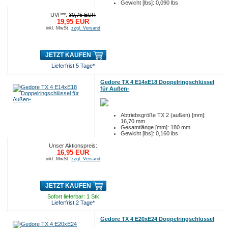
Gewicht [lbs]: 0,090 lbs
UVP**:
30,75 EUR
19,95 EUR
inkl. MwSt.
zzgl. Versand
JETZT KAUFEN
Lieferfrist 5 Tage*
Gedore TX 4 E14xE18 Doppelringschlüssel
für Außen-
Abtriebsgröße TX 2 (außen) [mm]:
16,70 mm
Gesamtlänge [mm]: 180 mm
Gewicht [lbs]: 0,160 lbs
Unser Aktionspreis:
16,95 EUR
inkl. MwSt.
zzgl. Versand
JETZT KAUFEN
Sofort lieferbar: 1 Stk
Lieferfrist 2 Tage*
Gedore TX 4 E20xE24 Doppelringschlüssel