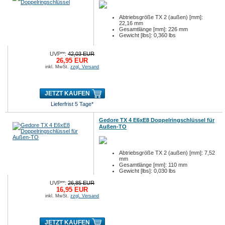
Abtriebsgröße TX 2 (außen) [mm]:
22,16 mm
Gesamtlänge [mm]: 226 mm
Gewicht [lbs]: 0,360 lbs
UVP**:
42,03 EUR
26,95 EUR
inkl. MwSt.
zzgl. Versand
JETZT KAUFEN
Lieferfrist 5 Tage*
Gedore TX 4 E6xE8 Doppelringschlüssel für
Außen-TO
Abtriebsgröße TX 2 (außen) [mm]: 7,52
mm
Gesamtlänge [mm]: 110 mm
Gewicht [lbs]: 0,030 lbs
UVP**:
26,85 EUR
16,95 EUR
inkl. MwSt.
zzgl. Versand
JETZT KAUFEN