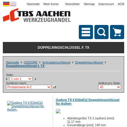
Startseite
Mein Konto
Newsletter
Sitemap
Impressum
AGB
DOPPELRINGSCHLÜSSEL F. TX
Startseite
GEDORE
Schraubenschlüssel
Doppelringschlüssel
Doppelringschlüssel f. TX
Seite:
Sortieren nach:
Artikel pro Seite:
Gedore TX 4 E10xE12 Doppelringschlüssel
für Außen-
Abtriebsgröße TX 2 (außen) [mm]:
11,17 mm
Gesamtlänge [mm]: 140 mm