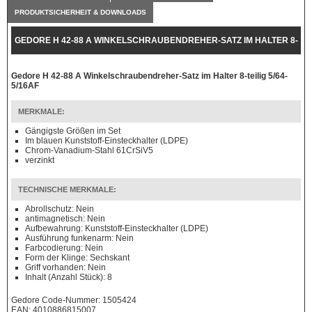
PRODUKTSICHERHEIT & DOWNLOADS
GEDORE H 42-88 A WINKELSCHRAUBENDREHER-SATZ IM HALTER 8-
TEILIG 5/64-5/16AF
Gedore H 42-88 A Winkelschraubendreher-Satz im Halter 8-teilig 5/64-
5/16AF
MERKMALE:
Gängigste Größen im Set
Im blauen Kunststoff-Einsteckhalter (LDPE)
Chrom-Vanadium-Stahl 61CrSiV5
verzinkt
TECHNISCHE MERKMALE:
Abrollschutz: Nein
antimagnetisch: Nein
Aufbewahrung: Kunststoff-Einsteckhalter (LDPE)
Ausführung funkenarm: Nein
Farbcodierung: Nein
Form der Klinge: Sechskant
Griff vorhanden: Nein
Inhalt (Anzahl Stück): 8
Gedore Code-Nummer: 1505424
EAN: 4010886815007