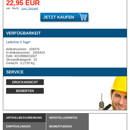
22,95 EUR
inkl. MwSt.
zzgl. Versand
JETZT KAUFEN
VERFÜGBARKEIT
Lieferfrist 5 Tage*
Artikelnummer:
104476
H-Artikelnummer:
1505424
EAN: 4010886815007
Versandkategorie:
10
Gewicht:
0,1720 Kg
SERVICE
DRUCKANSICHT
BEWERTEN
ARTIKELBESCHREIBUNG
HERSTELLERINFOS
EMPFEHLUNGEN
BEWERTUNGEN