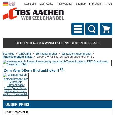
Startseite
Mein Konto
Newsletter
Sitemap
Impressum
AGB
GEDORE H 42-88 A WINKELSCHRAUBENDREHER-SATZ
Startseite
GEDORE
Schraubendreher
Winkelschraubendreher
Innensechskant Sätze
Gedore H 42-88 A Winkelschraubendreher-S...
Zum Vergrößern Bild anklicken!
UNSER PREIS
UVP**:
35,03 EUR