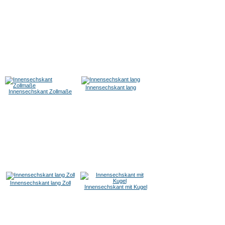
Innensechskant lang
Innensechskant Zollmaße
Innensechskant lang Zoll
Innensechskant mit Kugel