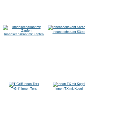
Innensechskant Sätze
Innensechskant mit Zapfen
T-Griff Innen Torx
Innen TX mit Kugel