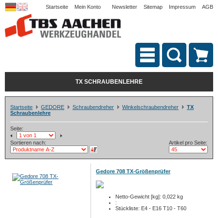
Startseite
Mein Konto
Newsletter
Sitemap
Impressum
AGB
TX SCHRAUBENLEHRE
Startseite
GEDORE
Schraubendreher
Winkelschraubendreher
TX
Schraubenlehre
Seite:
Sortieren nach:
Artikel pro Seite:
Gedore 708 TX-Größenprüfer
Netto-Gewicht [kg]: 0,022 kg
:
Stückliste: E4 - E16 T10 - T60