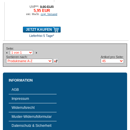
UVP**:
9,90 EUR
5,95 EUR
inkl. MwSt.
zzgl. Versand
JETZT KAUFEN
Lieferfrist 5 Tage*
Seite:
Sortieren nach:
Artikel pro Seite:
INFORMATION
AGB
Impressum
Widerrufsrecht
Muster-Widerrufsformular
Datenschutz & Sicherheit