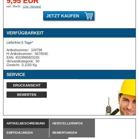
9,95 EUR
inkl. MwSt.
zzgl. Versand
JETZT KAUFEN
VERFÜGBARKEIT
Lieferfrist 5 Tage*
Artikelnummer:
104798
H-Artikelnummer:
6678540
EAN: 4010886803165
Versandkategorie:
50
Gewicht:
0,1150 Kg
SERVICE
DRUCKANSICHT
BEWERTEN
ARTIKELBESCHREIBUNG
HERSTELLERINFOS
EMPFEHLUNGEN
BEWERTUNGEN