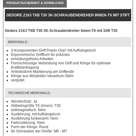
PRODUKTSICHERHEIT & DOWNLOADS
GEDORE 2163 TXB T30 3K-SCHRAUBENDREHER INNEN-TX MIT STIFT
T30
Gedore 2163 TXB T30 3K-Schraubendreher Innen-TX mit Stift T30
MERKMALE:
3-Komponenten-Griff Power-Grip³ mit Aufhängeloch
Ergonomische Griffform für präzises
ermüdungsfreies Arbeiten
Formschlüssige Verbindung von Griff und Klinge für optimale
Kraftübertragung
Antriebsform-Markierung am Griffende
Klinge aus Molybdän-Vanadium-Stahl
vergütet
TECHNISCHE MERKMALE:
Abrollschutz: Ja
Abtriebsgröße TX (innen): T30
antimagnetisch: Nein
Ausführung: mit Aufhängeloch
Ausführung funkenarm: Nein
Farbcodierung: Nein
Form der Klinge: Rund
für Schrauben der Größe: M6 - M7