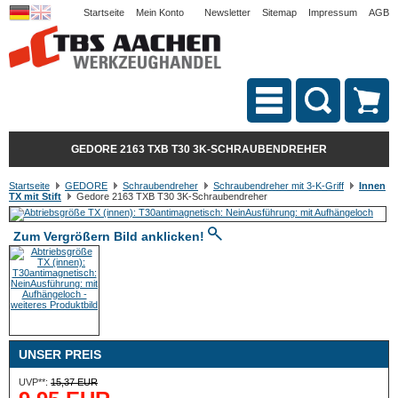
Startseite
Mein Konto
Newsletter
Sitemap
Impressum
AGB
GEDORE 2163 TXB T30 3K-SCHRAUBENDREHER
Startseite
GEDORE
Schraubendreher
Schraubendreher mit 3-K-Griff
Innen
TX mit Stift
Gedore 2163 TXB T30 3K-Schraubendreher
Zum Vergrößern Bild anklicken!
UNSER PREIS
UVP**:
15,37 EUR