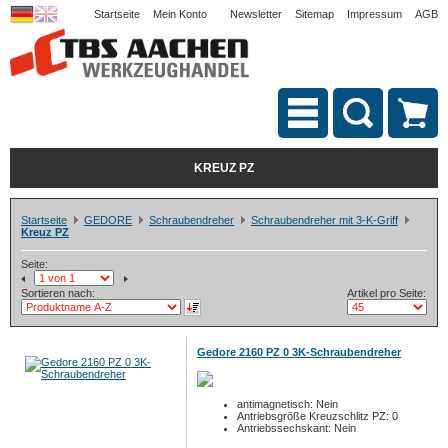
Startseite
Mein Konto
Newsletter
Sitemap
Impressum
AGB
KREUZ PZ
Startseite
GEDORE
Schraubendreher
Schraubendreher mit 3-K-Griff
Kreuz PZ
Seite:
Sortieren nach:
Artikel pro Seite:
Gedore 2160 PZ 0 3K-Schraubendreher
antimagnetisch: Nein
Antriebsgröße Kreuzschlitz PZ: 0
Antriebssechskant: Nein