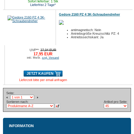
Sofort lieferbar: 1 Stk
Lieferfrist 2 Tage*
Gedore 2160 PZ 4 3K-Schraubendreher
antimagnetisch: Nein
Antriebsgröße Kreuzschlitz PZ: 4
Antriebssechskant: Ja
UVP**:
27,04 EUR
17,95 EUR
inkl. MwSt.
zzgl. Versand
JETZT KAUFEN
Lieferzeit bitte per email anfragen
Seite:
Sortieren nach:
Artikel pro Seite:
INFORMATION