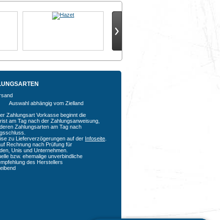
LUNGSARTEN
Auswahl abhängig vom Zielland
der Zahlungsart Vorkasse beginnt die
rfrist am Tag nach der Zahlungsanweisung,
nderen Zahlungsarten am Tag nach
agsschluss.
ise zu Lieferverzögerungen auf der
Infoseite
.
auf Rechnung nach Prüfung für
den, Unis und Unternehmen.
uelle bzw. ehemalige unverbindliche
empfehlung des Herstellers
bleibend