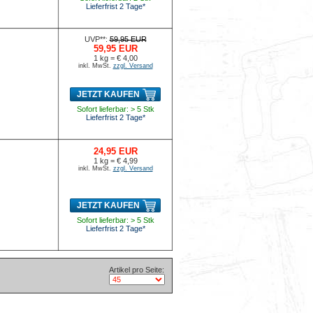
Lieferfrist 2 Tage*
UVP**:
59,95 EUR
59,95 EUR
1 kg = € 4,00
inkl. MwSt.
zzgl. Versand
JETZT KAUFEN
Sofort lieferbar: > 5 Stk
Lieferfrist 2 Tage*
24,95 EUR
1 kg = € 4,99
inkl. MwSt.
zzgl. Versand
JETZT KAUFEN
Sofort lieferbar: > 5 Stk
Lieferfrist 2 Tage*
Artikel pro Seite: