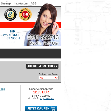
Sitemap
Impressum
AGB
IHR
WARENKORB
IST NOCH
LEER
Artikel pro Seite:
 10g
Unser Aktionspreis:
12,95 EUR
1 kg = € 129,50
inkl. MwSt.
zzgl. Versand
JETZT KAUFEN