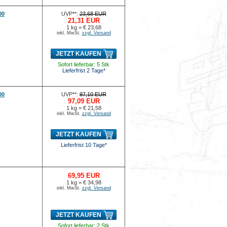
00
UVP**:
23,68 EUR
21,31 EUR
1 kg = € 23,68
inkl. MwSt.
zzgl. Versand
JETZT KAUFEN
Sofort lieferbar: 5 Stk
Lieferfrist 2 Tage*
00
UVP**:
97,10 EUR
97,09 EUR
1 kg = € 21,58
inkl. MwSt.
zzgl. Versand
JETZT KAUFEN
Lieferfrist 10 Tage*
69,95 EUR
1 kg = € 34,98
inkl. MwSt.
zzgl. Versand
JETZT KAUFEN
Sofort lieferbar: 2 Stk