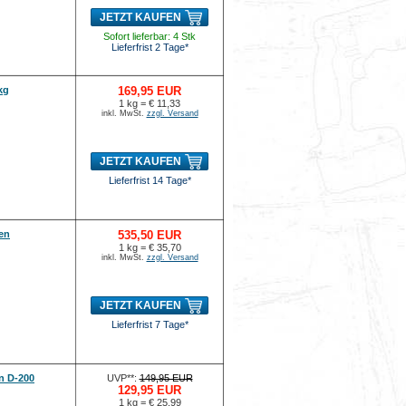
JETZT KAUFEN
Sofort lieferbar: 4 Stk
Lieferfrist 2 Tage*
kg
169,95 EUR
1 kg = € 11,33
inkl. MwSt.
zzgl. Versand
JETZT KAUFEN
Lieferfrist 14 Tage*
en
535,50 EUR
1 kg = € 35,70
inkl. MwSt.
zzgl. Versand
JETZT KAUFEN
Lieferfrist 7 Tage*
n D-200
UVP**:
149,95 EUR
129,95 EUR
1 kg = € 25,99