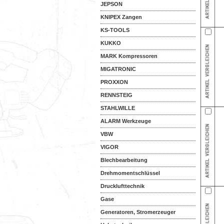
JEPSON
KNIPEX Zangen
KS-TOOLS
KUKKO
MARK Kompressoren
MIGATRONIC
PROXXON
RENNSTEIG
STAHLWILLE
ALARM Werkzeuge
VBW
VIGOR
Blechbearbeitung
Drehmomentschlüssel
Drucklufttechnik
Gase
Generatoren, Stromerzeuger