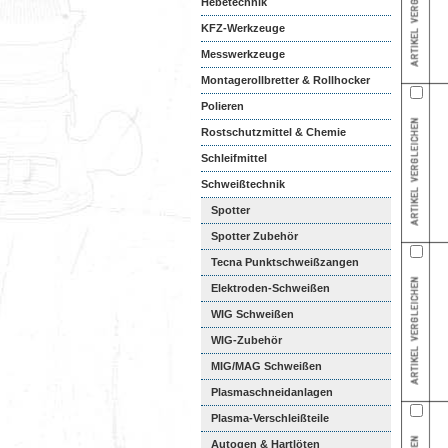
Hebetechnik
KFZ-Werkzeuge
Messwerkzeuge
Montagerollbretter & Rollhocker
Polieren
Rostschutzmittel & Chemie
Schleifmittel
Schweißtechnik
Spotter
Spotter Zubehör
Tecna Punktschweißzangen
Elektroden-Schweißen
WIG Schweißen
WIG-Zubehör
MIG/MAG Schweißen
Plasmaschneidanlagen
Plasma-Verschleißteile
Autogen & Hartlöten