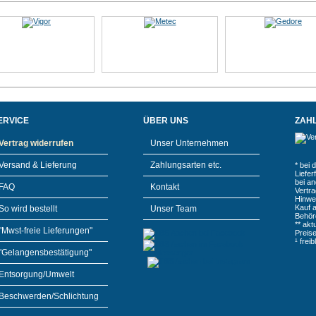
ERVICE
ÜBER UNS
ZAH
Vertrag widerrufen
Unser Unternehmen
Versand & Lieferung
Zahlungsarten etc.
* bei 
Liefe
bei a
FAQ
Kontakt
Vertr
Hinwe
Kauf 
So wird bestellt
Unser Team
Behör
** akt
"Mwst-freie Lieferungen"
Preis
¹ frei
"Gelangensbestätigung"
Entsorgung/Umwelt
Beschwerden/Schlichtung