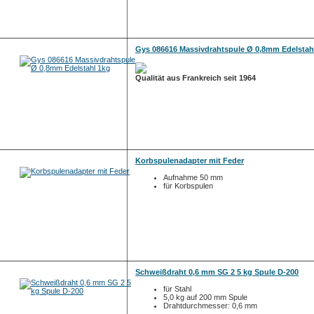
Gys 086616 Massivdrahtspule Ø 0,8mm Edelstah
Qualität aus Frankreich seit 1964
Korbspulenadapter mit Feder
Aufnahme 50 mm
für Korbspulen
Schweißdraht 0,6 mm SG 2 5 kg Spule D-200
für Stahl
5,0 kg auf 200 mm Spule
Drahtdurchmesser: 0,6 mm