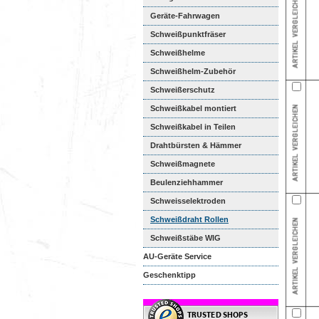
Geräte-Fahrwagen
Schweißpunktfräser
Schweißhelme
Schweißhelm-Zubehör
Schweißerschutz
Schweißkabel montiert
Schweißkabel in Teilen
Drahtbürsten & Hämmer
Schweißmagnete
Beulenziehhammer
Schweisselektroden
Schweißdraht Rollen
Schweißstäbe WIG
AU-Geräte Service
Geschenktipp