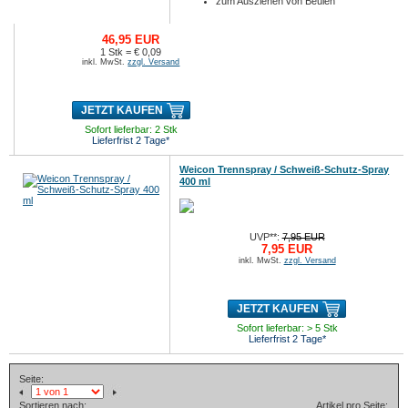
zum Ausziehen von Beulen
46,95 EUR
1 Stk = € 0,09
inkl. MwSt.
zzgl. Versand
JETZT KAUFEN
Sofort lieferbar: 2 Stk
Lieferfrist 2 Tage*
Weicon Trennspray / Schweiß-Schutz-Spray
400 ml
UVP**:
7,95 EUR
7,95 EUR
inkl. MwSt.
zzgl. Versand
JETZT KAUFEN
Sofort lieferbar: > 5 Stk
Lieferfrist 2 Tage*
Seite:
Sortieren nach:
Artikel pro Seite: