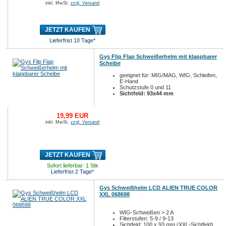
inkl. MwSt.
zzgl. Versand
JETZT KAUFEN
Lieferfrist 10 Tage*
Gys Flip Flap Schweißerhelm mit klappbarer
Scheibe
geeignet für: MIG/MAG, WIG, Schleifen,
E-Hand
Schutzstufe 0 und 11
Sichtfeld: 93x44 mm
19,99 EUR
inkl. MwSt.
zzgl. Versand
JETZT KAUFEN
Sofort lieferbar: 1 Stk
Lieferfrist 2 Tage*
Gys Schweißhelm LCD ALIEN TRUE COLOR
XXL 068698
WIG-Schweißen > 2 A
Filterstufen: 5-9 / 9-13
Sichtfeld: 100 x 93 mm (XXL-Sichtfeld)