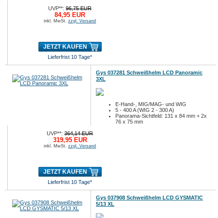
UVP**:
96,75 EUR
84,95 EUR
inkl. MwSt.
zzgl. Versand
JETZT KAUFEN
Lieferfrist 10 Tage*
Gys 037281 Schweißhelm LCD Panoramic
3XL
E-Hand-, MIG/MAG- und WIG
5 - 400 A (WIG 2 - 300 A)
Panorama-Sichtfeld: 131 x 84 mm + 2x
76 x 75 mm
UVP**:
364,14 EUR
319,95 EUR
inkl. MwSt.
zzgl. Versand
JETZT KAUFEN
Lieferfrist 10 Tage*
Gys 037908 Schweißhelm LCD GYSMATIC
5/13 XL