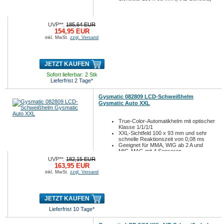
UVP**:
185,64 EUR
154,95 EUR
inkl. MwSt.
zzgl. Versand
JETZT KAUFEN
Sofort lieferbar: 2 Stk
Lieferfrist 2 Tage*
Gysmatic 082809 LCD-Schweißhelm
Gysmatic Auto XXL
True-Color-Automatikhelm mit optischer
Klasse 1/1/1/1
XXL-Sichtfeld 100 x 93 mm und sehr
schnelle Reaktionszeit von 0,08 ms
Geeignet für MMA, WIG ab 2 A und
MIG-MAG mit 4 Sensoren
UVP**:
182,15 EUR
163,95 EUR
inkl. MwSt.
zzgl. Versand
JETZT KAUFEN
Lieferfrist 10 Tage*