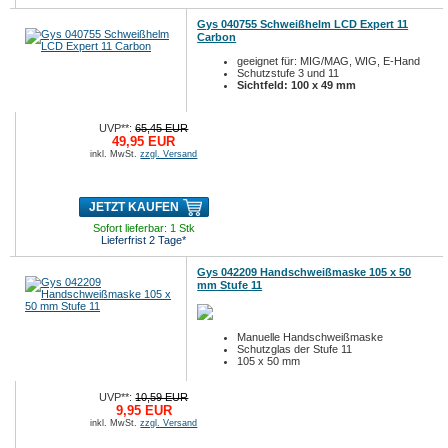
Gys 040755 Schweißhelm LCD Expert 11
Carbon
geeignet für: MIG/MAG, WIG, E-Hand
Schutzstufe 3 und 11
Sichtfeld: 100 x 49 mm
UVP**:
65,45 EUR
49,95 EUR
inkl. MwSt.
zzgl. Versand
JETZT KAUFEN
Sofort lieferbar: 1 Stk
Lieferfrist 2 Tage*
Gys 042209 Handschweißmaske 105 x 50
mm Stufe 11
Manuelle Handschweißmaske
Schutzglas der Stufe 11
105 x 50 mm
UVP**:
10,59 EUR
9,95 EUR
inkl. MwSt.
zzgl. Versand