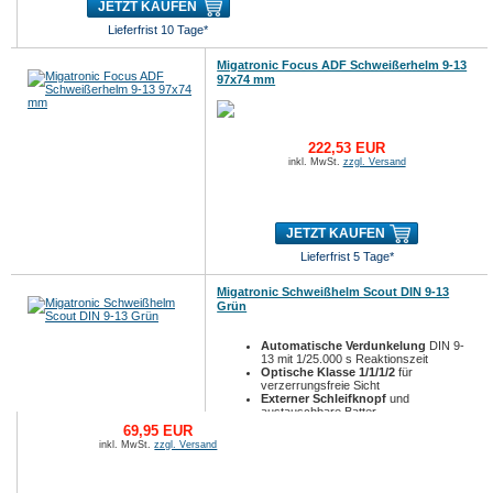
JETZT KAUFEN
Lieferfrist 10 Tage*
Migatronic Focus ADF Schweißerhelm 9-13
97x74 mm
222,53 EUR
inkl. MwSt.
zzgl. Versand
JETZT KAUFEN
Lieferfrist 5 Tage*
Migatronic Schweißhelm Scout DIN 9-13
Grün
Automatische Verdunkelung
DIN 9-
13 mit 1/25.000 s Reaktionszeit
Optische Klasse 1/1/1/2
für
verzerrungsfreie Sicht
Externer Schleifknopf
und
austauschbare Batter...
69,95 EUR
inkl. MwSt.
zzgl. Versand