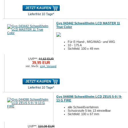
JETZT KAUFEN
Lieferfrist 10 Tage*
Gys 043442 Schweißhelm LCD MASTER 11
True Color
Für E-Hand-, MIG/MAG- und WIG
10 - 175 A
Sichtfeld: 100 x 49 mm
UVP**:
44,63 EUR
39,95 EUR
inkl. MwSt.
zzgl. Versand
JETZT KAUFEN
Lieferfrist 10 Tage*
Gys 044098 Schweißhelm LCD ZEUS 5-9 / 9-
13 G FIRE
alle Schweißverfahren
Schutzstufe 5 bis 13 einstellbar
Sichtfeld: 100 x 67 mm
UVP**:
110,08 EUR