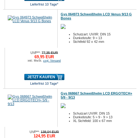
Lieferfrist 10 Tage*
Gys 064973 Schweißhelm LCD Venus 9/13 G
Bones
Schutzart: UV/IR: DIN 15
Dunkelstufe: 9 > 13
Sichtfeld 92 x 42 mm
UVP**:
77,35 EUR
69,95 EUR
inkl. MwSt.
zzgl. Versand
JETZT KAUFEN
Lieferfrist 10 Tage*
Gys 068667 Schweißhelm LCD ERGOTECH+
5/9 - 9/13
Schutzart UV/IR: DIN 15
Dunkelstufe: 5 > 9 - 9 > 13
XL Sichtfeld: 100 x 67 mm
UVP**:
138,04 EUR
124,95 EUR