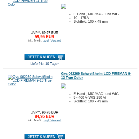
E-Hand-, MIG/MAG- und WIG
10 - 175 A
Sichtfeld: 100 x 49 mm
UVP**:
69,97 EUR
59,95 EUR
inkl. MwSt.
zzgl. Versand
JETZT KAUFEN
Lieferfrist 10 Tage*
Gys 062269 Schweißhelm LCD FIREMAN 9-
13 True Color
E-Hand-, MIG/MAG- und WIG
5 - 400 A (WIG 250 A)
Sichtfeld: 100 x 49 mm
UVP**:
96,75 EUR
84,95 EUR
inkl. MwSt.
zzgl. Versand
JETZT KAUFEN