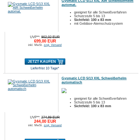
Gysmatic LCD 5/13 XXL AIR Schweißerhelm
automat.
geeignet für alle Schweißverfahren
Schutzstufe 5 bis 13
Sichtfeld: 100 x 83 mm
mit Gebläse-Atemschutzsystem
UVP**:
902,02 EUR
699,00 EUR
inkl. MwSt.
zzgl. Versand
JETZT KAUFEN
Lieferfrist 10 Tage*
Gysmatic LCD 5/13 XXL Schweißerhelm
automatisch
geeignet für alle Schweißverfahren
Schutzstufe 5 bis 13
Sichtfeld: 100 x 83 mm
UVP**:
274,89 EUR
244,00 EUR
inkl. MwSt.
zzgl. Versand