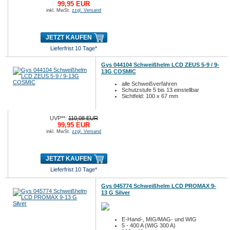
99,95 EUR
inkl. MwSt.
zzgl. Versand
JETZT KAUFEN
Lieferfrist 10 Tage*
Gys 044104 Schweißhelm LCD ZEUS 5-9 / 9-
13G COSMIC
alle Schweißverfahren
Schutzstufe 5 bis 13 einstellbar
Sichtfeld: 100 x 67 mm
UVP**:
110,08 EUR
99,95 EUR
inkl. MwSt.
zzgl. Versand
JETZT KAUFEN
Lieferfrist 10 Tage*
Gys 045774 Schweißhelm LCD PROMAX 9-
13 G Silver
E-Hand-, MIG/MAG- und WIG
5 - 400 A (WIG 300 A)