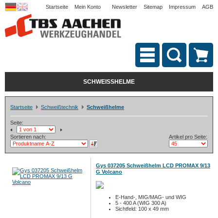
Startseite
Mein Konto
Newsletter
Sitemap
Impressum
AGB
SCHWEISSHELME
Startseite
Schweißtechnik
Schweißhelme
Seite:
Sortieren nach:
Artikel pro Seite:
Gys 037205 Schweißhelm LCD PROMAX 9/13
G Volcano
E-Hand-, MIG/MAG- und WIG
5 - 400 A (WIG 300 A)
Sichtfeld: 100 x 49 mm