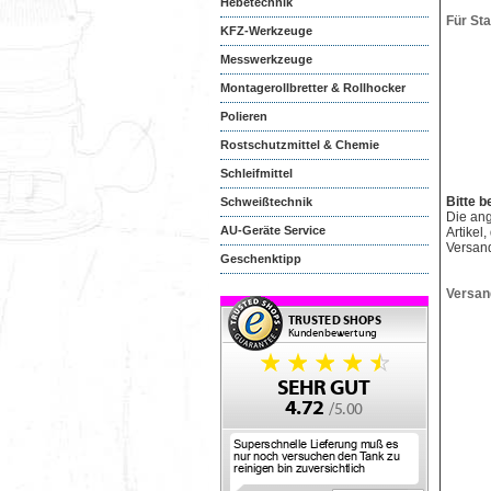
Hebetechnik
Für St
KFZ-Werkzeuge
Messwerkzeuge
Montagerollbretter & Rollhocker
Polieren
Rostschutzmittel & Chemie
Schleifmittel
Bitte b
Schweißtechnik
Die an
AU-Geräte Service
Artikel
Versan
Geschenktipp
Versan