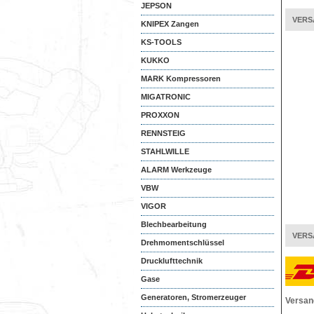
JEPSON
VERS
KNIPEX Zangen
KS-TOOLS
KUKKO
MARK Kompressoren
MIGATRONIC
PROXXON
RENNSTEIG
STAHLWILLE
ALARM Werkzeuge
VBW
VIGOR
Blechbearbeitung
VERS
Drehmomentschlüssel
Drucklufttechnik
Gase
Generatoren, Stromerzeuger
Versan