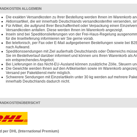
ANDKOSTEN ALLGEMEIN
Die exakten Versandkosten zu Ihrer Bestellung werden Ihnen im Warenkorb an
Aktionsartikel, die wir innerhalb Deutschlands versandkostenfrei versenden, s
Für Artikel, die aufgrund Ihrer Beschaffenheit oder Verpackung einen Einzelve
Versandkosten anfallen. Diese werden Ihnen im Warenkorb angezeigt.
Inseln sind bei Speditionslieferungen von der Frei-Haus-Regelung ausgenomm
für die Insellieferung informieren wir Sie gerne vorab.
Bei telefonisch, per Fax oder E-Mail aufgegebenen Bestellungen sowie bei B2B
nach Aufwand.
Speditionssendungen mit Ziel außerhalb Deutschlands oder Österreichs müssen
Sie im Bestellverlauf darüber informiert und können uns Ihren Warenkorb als 
ein entsprechendes Angebot.
Bei Lieferungen in das Nicht-EU-Ausland können zusätzliche Zölle, Steuern u
Die Gewichte werden Ihnen auf den Artikelseiten sowie im Warenkorb angezeigt
Versand per Paketdienst mehr möglich.
Schwerere Sendungen mit Einzelartikeln unter 30 kg werden auf mehrere Paket
innerhalb Deutschlands dadurch nicht.
ANDKOSTENÜBERSICHT
d per DHL (International Premium)