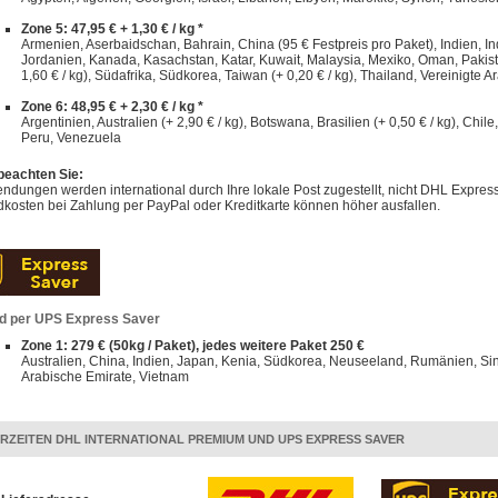
Zone 5: 47,95 € + 1,30 € / kg *
Armenien, Aserbaidschan, Bahrain, China (95 € Festpreis pro Paket), Indien, Indo
Jordanien, Kanada, Kasachstan, Katar, Kuwait, Malaysia, Mexiko, Oman, Pakist
1,60 € / kg), Südafrika, Südkorea, Taiwan (+ 0,20 € / kg), Thailand, Vereinigte A
Zone 6: 48,95 € + 2,30 € / kg *
Argentinien, Australien (+ 2,90 € / kg), Botswana, Brasilien (+ 0,50 € / kg), Chi
Peru, Venezuela
 beachten Sie:
dungen werden international durch Ihre lokale Post zugestellt, nicht DHL Express
kosten bei Zahlung per PayPal oder Kreditkarte können höher ausfallen.
d per UPS Express Saver
Zone 1: 279 € (50kg / Paket), jedes weitere Paket 250 €
Australien, China, Indien, Japan, Kenia, Südkorea, Neuseeland, Rumänien, Sin
Arabische Emirate, Vietnam
ERZEITEN DHL INTERNATIONAL PREMIUM UND UPS EXPRESS SAVER