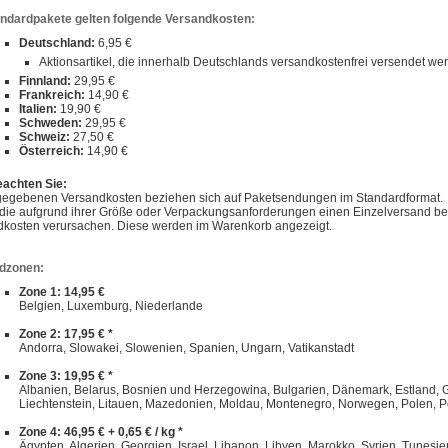
andardpakete gelten folgende Versandkosten:
Deutschland:
6,95 €
Aktionsartikel, die innerhalb Deutschlands versandkostenfrei versendet w
Finnland:
29,95 €
Frankreich:
14,90 €
Italien:
19,90 €
Schweden:
29,95 €
Schweiz:
27,50 €
Österreich:
14,90 €
eachten Sie:
gegebenen Versandkosten beziehen sich auf Paketsendungen im Standardformat.
, die aufgrund ihrer Größe oder Verpackungsanforderungen einen Einzelversand 
dkosten verursachen. Diese werden im Warenkorb angezeigt.
dzonen:
Zone 1: 14,95 €
Belgien, Luxemburg, Niederlande
Zone 2: 17,95 € *
Andorra, Slowakei, Slowenien, Spanien, Ungarn, Vatikanstadt
Zone 3: 19,95 € *
Albanien, Belarus, Bosnien und Herzegowina, Bulgarien, Dänemark, Estland, Gibra
Liechtenstein, Litauen, Mazedonien, Moldau, Montenegro, Norwegen, Polen, P
Zone 4: 46,95 € + 0,65 € / kg *
Ägypten, Algerien, Georgien, Israel, Libanon, Libyen, Marokko, Syrien, Tunesie