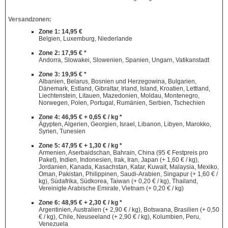
Versandzonen:
Zone 1: 14,95 €
Belgien, Luxemburg, Niederlande
Zone 2: 17,95 € *
Andorra, Slowakei, Slowenien, Spanien, Ungarn, Vatikanstadt
Zone 3: 19,95 € *
Albanien, Belarus, Bosnien und Herzegowina, Bulgarien,
Dänemark, Estland, Gibraltar, Irland, Island, Kroatien, Lettland,
Liechtenstein, Litauen, Mazedonien, Moldau, Montenegro,
Norwegen, Polen, Portugal, Rumänien, Serbien, Tschechien
Zone 4: 46,95 € + 0,65 € / kg *
Ägypten, Algerien, Georgien, Israel, Libanon, Libyen, Marokko,
Syrien, Tunesien
Zone 5: 47,95 € + 1,30 € / kg *
Armenien, Aserbaidschan, Bahrain, China (95 € Festpreis pro
Paket), Indien, Indonesien, Irak, Iran, Japan (+ 1,60 € / kg),
Jordanien, Kanada, Kasachstan, Katar, Kuwait, Malaysia, Mexiko,
Oman, Pakistan, Philippinen, Saudi-Arabien, Singapur (+ 1,60 € /
kg), Südafrika, Südkorea, Taiwan (+ 0,20 € / kg), Thailand,
Vereinigte Arabische Emirate, Vietnam (+ 0,20 € / kg)
Zone 6: 48,95 € + 2,30 € / kg *
Argentinien, Australien (+ 2,90 € / kg), Botswana, Brasilien (+ 0,50
€ / kg), Chile, Neuseeland (+ 2,90 € / kg), Kolumbien, Peru,
Venezuela