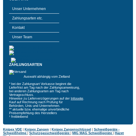
Unser Unternehmen
Zahlungsarten etc.
Kontakt
Unser Team
ZAHLUNGSARTEN
Auswahl abhängig vom Zielland
* bei der Zahlungsart Vorkasse beginnt die
Lieferfrist am Tag nach der Zahlungsanweisung,
bei anderen Zahlungsarten am Tag nach
Vertragsschluss.
Hinweise zu Lieferverzögerungen auf der
Infoseite
.
Kauf auf Rechnung nach Prüfung für
Behörden, Unis und Unternehmen.
** aktuelle bzw. ehemalige unverbindliche
Preisempfehlung des Herstellers
¹ freibleibend
Knipex VDE
|
Knipex Zangen
|
Knipex Zangenschlüssel
|
Schweißgeräte -
Schweißhelme
|
Schutzgasschweißgeräte
|
MIG MAG Schweißgeräte
|
Hazet