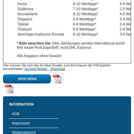
Kenia
8-10 Werktage*
4-6 Wer
Südkorea
7-10 Werktage*
2-5 Wer
Neuseeland
8-10 Werktage*
4-6 Wer
Singapur
6-8 Werktage*
2-4 Wer
Taiwan
6-8 Werktage*
2-4 Wer
Thailand
6-8 Werktage*
2-4 Wer
Vereinigte Arabische Emirate
8-10 Werktage*
3-6 Wer
* Bitte beachten Sie:
DHL-Sendungen werden international durch
Ihre lokale Post zugestellt, nicht DHL Express!
Alle Angaben ohne Gewähr
Hier können Sie sich den Acrobat Reader zum Anschauen der Pdf-Dateien
herunterladen:
Acrobat Reader - Download
SPEICHERN
INFORMATION
AGB
Impressum
Widerrufsrecht