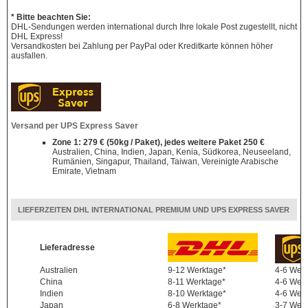
* Bitte beachten Sie:
DHL-Sendungen werden international durch Ihre lokale Post zugestellt, nicht
DHL Express!
Versandkosten bei Zahlung per PayPal oder Kreditkarte können höher
ausfallen.
Versand per UPS Express Saver
Zone 1: 279 € (50kg / Paket), jedes weitere Paket 250 €
Australien, China, Indien, Japan, Kenia, Südkorea, Neuseeland,
Rumänien, Singapur, Thailand, Taiwan, Vereinigte Arabische
Emirate, Vietnam
LIEFERZEITEN DHL INTERNATIONAL PREMIUM UND UPS EXPRESS SAVER
Lieferadresse
Australien
9-12 Werktage*
4-6 Wer
China
8-11 Werktage*
4-6 Wer
Indien
8-10 Werktage*
4-6 Wer
Japan
6-8 Werktage*
3-7 Wer