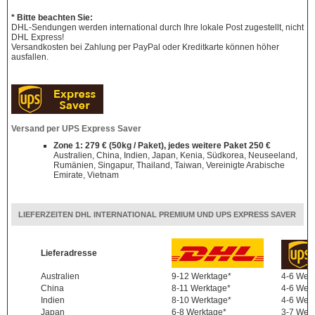
* Bitte beachten Sie:
DHL-Sendungen werden international durch Ihre lokale Post zugestellt, nicht
DHL Express!
Versandkosten bei Zahlung per PayPal oder Kreditkarte können höher
ausfallen.
Versand per UPS Express Saver
Zone 1: 279 € (50kg / Paket), jedes weitere Paket 250 €
Australien, China, Indien, Japan, Kenia, Südkorea, Neuseeland,
Rumänien, Singapur, Thailand, Taiwan, Vereinigte Arabische
Emirate, Vietnam
LIEFERZEITEN DHL INTERNATIONAL PREMIUM UND UPS EXPRESS SAVER
Lieferadresse
Australien
9-12 Werktage*
4-6 Wer
China
8-11 Werktage*
4-6 Wer
Indien
8-10 Werktage*
4-6 Wer
Japan
6-8 Werktage*
3-7 Wer