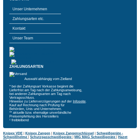
Unser Unternehmen
Zahlungsarten etc.
Kontakt
Unser Team
ZAHLUNGSARTEN
Auswahl abhängig vom Zielland
* bei der Zahlungsart Vorkasse beginnt die
Lieferfrist am Tag nach der Zahlungsanweisung,
bei anderen Zahlungsarten am Tag nach
Vertragsschluss.
Hinweise zu Lieferverzögerungen auf der
Infoseite
.
Kauf auf Rechnung nach Prüfung für
Behörden, Unis und Unternehmen.
** aktuelle bzw. ehemalige unverbindliche
Preisempfehlung des Herstellers
¹ freibleibend
Knipex VDE
|
Knipex Zangen
|
Knipex Zangenschlüssel
|
Schweißgeräte -
Schweißhelme
|
Schutzgasschweißgeräte
|
MIG MAG Schweißgeräte
|
Hazet