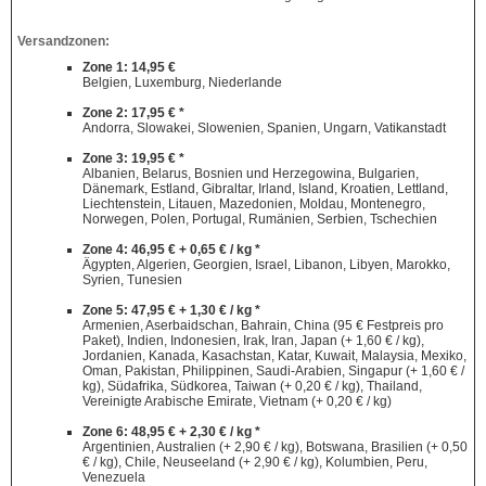
Versandzonen:
Zone 1: 14,95 €
Belgien, Luxemburg, Niederlande
Zone 2: 17,95 € *
Andorra, Slowakei, Slowenien, Spanien, Ungarn, Vatikanstadt
Zone 3: 19,95 € *
Albanien, Belarus, Bosnien und Herzegowina, Bulgarien,
Dänemark, Estland, Gibraltar, Irland, Island, Kroatien, Lettland,
Liechtenstein, Litauen, Mazedonien, Moldau, Montenegro,
Norwegen, Polen, Portugal, Rumänien, Serbien, Tschechien
Zone 4: 46,95 € + 0,65 € / kg *
Ägypten, Algerien, Georgien, Israel, Libanon, Libyen, Marokko,
Syrien, Tunesien
Zone 5: 47,95 € + 1,30 € / kg *
Armenien, Aserbaidschan, Bahrain, China (95 € Festpreis pro
Paket), Indien, Indonesien, Irak, Iran, Japan (+ 1,60 € / kg),
Jordanien, Kanada, Kasachstan, Katar, Kuwait, Malaysia, Mexiko,
Oman, Pakistan, Philippinen, Saudi-Arabien, Singapur (+ 1,60 € /
kg), Südafrika, Südkorea, Taiwan (+ 0,20 € / kg), Thailand,
Vereinigte Arabische Emirate, Vietnam (+ 0,20 € / kg)
Zone 6: 48,95 € + 2,30 € / kg *
Argentinien, Australien (+ 2,90 € / kg), Botswana, Brasilien (+ 0,50
€ / kg), Chile, Neuseeland (+ 2,90 € / kg), Kolumbien, Peru,
Venezuela