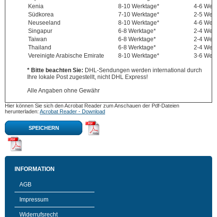
Kenia
8-10 Werktage*
4-6 Wer
Südkorea
7-10 Werktage*
2-5 Wer
Neuseeland
8-10 Werktage*
4-6 Wer
Singapur
6-8 Werktage*
2-4 Wer
Taiwan
6-8 Werktage*
2-4 Wer
Thailand
6-8 Werktage*
2-4 Wer
Vereinigte Arabische Emirate
8-10 Werktage*
3-6 Wer
* Bitte beachten Sie:
DHL-Sendungen werden international durch
Ihre lokale Post zugestellt, nicht DHL Express!
Alle Angaben ohne Gewähr
Hier können Sie sich den Acrobat Reader zum Anschauen der Pdf-Dateien
herunterladen:
Acrobat Reader - Download
SPEICHERN
INFORMATION
AGB
Impressum
Widerrufsrecht