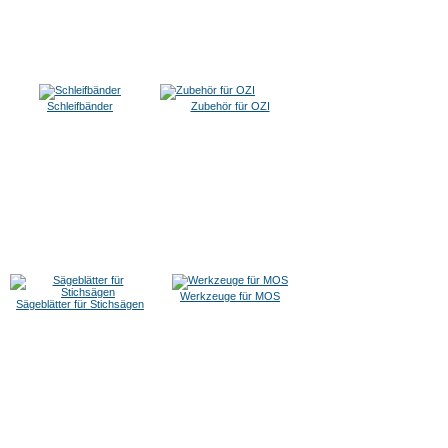
Schleifbänder
Zubehör für OZI
Werkzeuge für MOS
Sägeblätter für Stichsägen