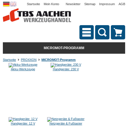
Startseite
Mein Konto
Newsletter
Sitemap
Impressum
AGB
MICROMOT-PROGRAMM
Startseite
PROXXON
MICROMOT-Programm
Akku-Werkzeuge
Handgeräte: 230 V
Handgeräte: 12 V
Netzgeräte & Fußtaster