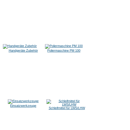
Handgeräte Zubehör
Poliermaschine PM 100
Einsatzwerkzeuge
Schleifmittel für LWS/LHW