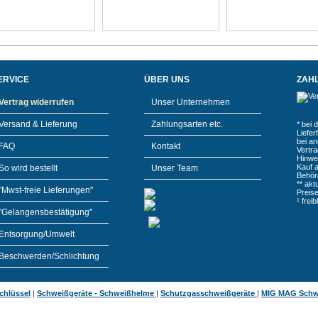
ERVICE
ÜBER UNS
ZAH
Vertrag widerrufen
Unser Unternehmen
Versand & Lieferung
Zahlungsarten etc.
* bei 
Liefe
bei a
FAQ
Kontakt
Vertr
Hinwe
Kauf 
So wird bestellt
Unser Team
Behör
** akt
"Mwst-freie Lieferungen"
Preis
¹ frei
"Gelangensbestätigung"
Entsorgung/Umwelt
Beschwerden/Schlichtung
chlüssel
|
Schweißgeräte - Schweißhelme
|
Schutzgasschweißgeräte
|
MIG MAG Schw