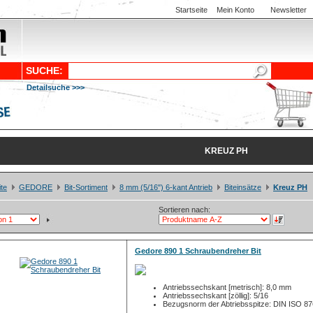
Startseite
Mein Konto
Newsletter
SUCHE:
Detailsuche >>>
KREUZ PH
ite
GEDORE
Bit-Sortiment
8 mm (5/16") 6-kant Antrieb
Biteinsätze
Kreuz PH
Sortieren nach:
Gedore 890 1 Schraubendreher Bit
Antriebssechskant [metrisch]: 8,0 mm
Antriebssechskant [zöllig]: 5/16
Bezugsnorm der Abtriebsspitze: DIN ISO 8