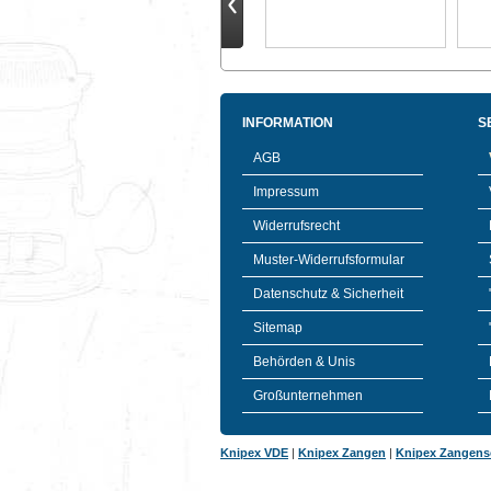
INFORMATION
S
AGB
Impressum
Widerrufsrecht
Muster-Widerrufsformular
Datenschutz & Sicherheit
Sitemap
Behörden & Unis
Großunternehmen
Knipex VDE
|
Knipex Zangen
|
Knipex Zangens