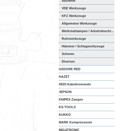
Abzieher
VDE Werkzeuge
KFZ Werkzeuge
Allgemeine Werkzeuge
Werkstattlampen / Arbeitsleucht...
Rohrwerkzeuge
Hämmer / Schlagwerkzeuge
Scheren
Diverses
GEDORE RED
HAZET
HEDI Kabeltrommeln
JEPSON
KNIPEX Zangen
KS-TOOLS
KUKKO
MARK Kompressoren
MIGATRONIC