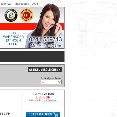
Sitemap
Impressum
AGB
IHR
WARENKORB
IST NOCH
LEER
Artikel pro Seite:
UVP**:
3,26 EUR
1,95 EUR
inkl. MwSt.
zzgl. Versand
764-1 PH
JETZT KAUFEN