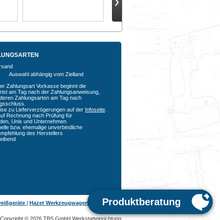
LUNGSARTEN
Auswahl abhängig vom Zielland
der Zahlungsart Vorkasse beginnt die
rfrist am Tag nach der Zahlungsanweisung,
nderen Zahlungsarten am Tag nach
agsschluss.
ise zu Lieferverzögerungen auf der
Infoseite
.
auf Rechnung nach Prüfung für
den, Unis und Unternehmen.
uelle bzw. ehemalige unverbindliche
empfehlung des Herstellers
bleibend
eißgeräte
|
Hazet Werkzeugwagen
|
Copyright © 2026 TBS GmbH Werkstatteinrichtung