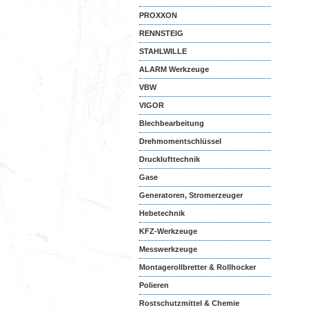
PROXXON
RENNSTEIG
STAHLWILLE
ALARM Werkzeuge
VBW
VIGOR
Blechbearbeitung
Drehmomentschlüssel
Drucklufttechnik
Gase
Generatoren, Stromerzeuger
Hebetechnik
KFZ-Werkzeuge
Messwerkzeuge
Montagerollbretter & Rollhocker
Polieren
Rostschutzmittel & Chemie