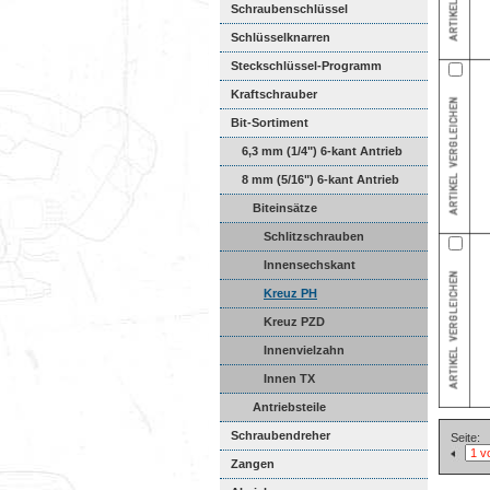
Schraubenschlüssel
Schlüsselknarren
Steckschlüssel-Programm
Kraftschrauber
Bit-Sortiment
6,3 mm (1/4") 6-kant Antrieb
8 mm (5/16") 6-kant Antrieb
Biteinsätze
Schlitzschrauben
Innensechskant
Kreuz PH
Kreuz PZD
Innenvielzahn
Innen TX
Antriebsteile
Schraubendreher
Seite:
Zangen