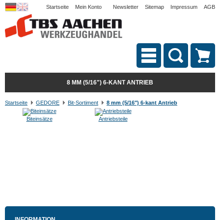
Startseite
Mein Konto
Newsletter
Sitemap
Impressum
AGB
8 MM (5/16") 6-KANT ANTRIEB
Startseite
GEDORE
Bit-Sortiment
8 mm (5/16") 6-kant Antrieb
Biteinsätze
Antriebsteile
INFORMATION