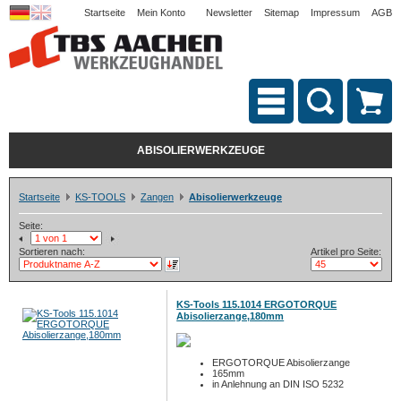
Startseite
Mein Konto
Newsletter
Sitemap
Impressum
AGB
ABISOLIERWERKZEUGE
Startseite
KS-TOOLS
Zangen
Abisolierwerkzeuge
Seite:
Sortieren nach:
Artikel pro Seite:
KS-Tools 115.1014 ERGOTORQUE
Abisolierzange,180mm
ERGOTORQUE Abisolierzange
165mm
in Anlehnung an DIN ISO 5232