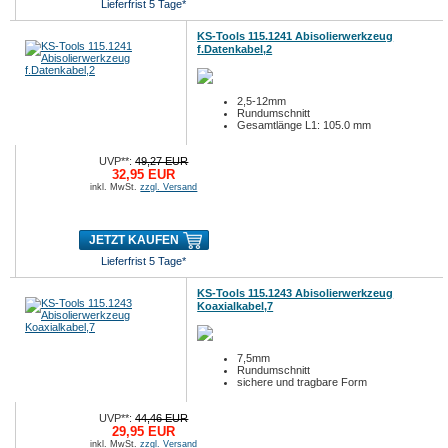
Lieferfrist 5 Tage*
KS-Tools 115.1241 Abisolierwerkzeug
f.Datenkabel,2
2,5-12mm
Rundumschnitt
Gesamtlänge L1: 105.0 mm
UVP**:
49,27 EUR
32,95 EUR
inkl. MwSt.
zzgl. Versand
JETZT KAUFEN
Lieferfrist 5 Tage*
KS-Tools 115.1243 Abisolierwerkzeug
Koaxialkabel,7
7,5mm
Rundumschnitt
sichere und tragbare Form
UVP**:
44,46 EUR
29,95 EUR
inkl. MwSt.
zzgl. Versand