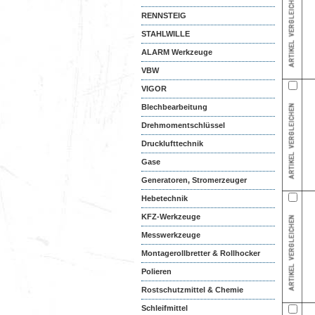
RENNSTEIG
STAHLWILLE
ALARM Werkzeuge
VBW
VIGOR
Blechbearbeitung
Drehmomentschlüssel
Drucklufttechnik
Gase
Generatoren, Stromerzeuger
Hebetechnik
KFZ-Werkzeuge
Messwerkzeuge
Montagerollbretter & Rollhocker
Polieren
Rostschutzmittel & Chemie
Schleifmittel