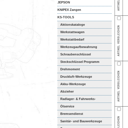
JEPSON
KNIPEX Zangen
KS-TOOLS
Aktionskataloge
Werkstattwagen
Werkstattbedarf
Werkzeugaufbewahrung
Schraubenschlüssel
Steckschlüssel Programm
Drehmoment
Druckluft-Werkzeuge
Akku-Werkzeuge
Abzieher
Radlager- & Fahrwerks-
Reparatu...
Ölservice
Bremsendienst
Sanitär- und Bauwerkzeuge