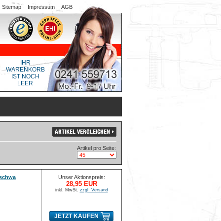
Sitemap
Impressum
AGB
IHR
WARENKORB
IST NOCH
LEER
Artikel pro Seite:
 schwa
Unser Aktionspreis:
28,95 EUR
inkl. MwSt.
zzgl. Versand
JETZT KAUFEN