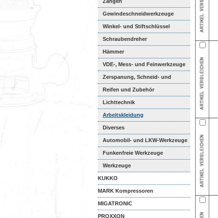
Zangen
Gewindeschneidwerkzeuge
Winkel- und Stiftschlüssel
Schraubendreher
Hämmer
VDE-, Mess- und Feinwerkzeuge
Zerspanung, Schneid- und
Schabw...
Reifen und Zubehör
Lichttechnik
Arbeitskleidung
Diverses
Automobil- und LKW-Werkzeuge
Funkenfreie Werkzeuge
Werkzeuge
KUKKO
MARK Kompressoren
MIGATRONIC
PROXXON