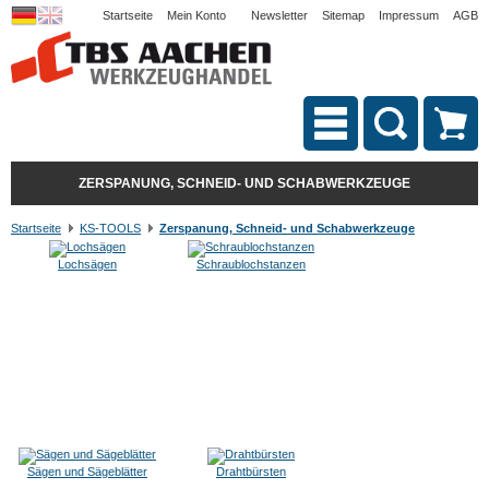
Startseite
Mein Konto
Newsletter
Sitemap
Impressum
AGB
ZERSPANUNG, SCHNEID- UND SCHABWERKZEUGE
Startseite
KS-TOOLS
Zerspanung, Schneid- und Schabwerkzeuge
Lochsägen
Schraublochstanzen
Sägen und Sägeblätter
Drahtbürsten