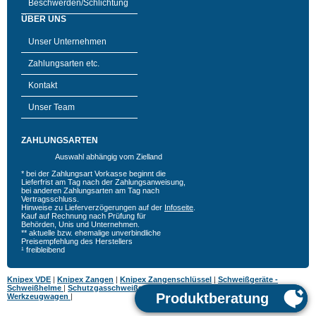
Beschwerden/Schlichtung
ÜBER UNS
Unser Unternehmen
Zahlungsarten etc.
Kontakt
Unser Team
ZAHLUNGSARTEN
Auswahl abhängig vom Zielland
* bei der Zahlungsart Vorkasse beginnt die
Lieferfrist am Tag nach der Zahlungsanweisung,
bei anderen Zahlungsarten am Tag nach
Vertragsschluss.
Hinweise zu Lieferverzögerungen auf der
Infoseite
.
Kauf auf Rechnung nach Prüfung für
Behörden, Unis und Unternehmen.
** aktuelle bzw. ehemalige unverbindliche
Preisempfehlung des Herstellers
¹ freibleibend
Knipex VDE
|
Knipex Zangen
|
Knipex Zangenschlüssel
|
Schweißgeräte -
Schweißhelme
|
Schutzgasschweißgeräte
|
MIG MAG Schweißgeräte
|
Hazet
Werkzeugwagen
|