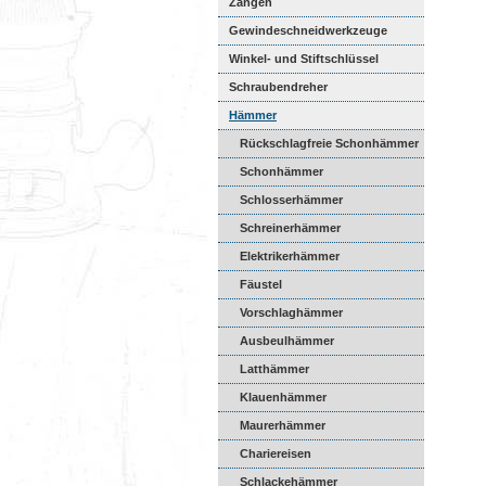
Zangen
Gewindeschneidwerkzeuge
Winkel- und Stiftschlüssel
Schraubendreher
Hämmer
Rückschlagfreie Schonhämmer
Schonhämmer
Schlosserhämmer
Schreinerhämmer
Elektrikerhämmer
Fäustel
Vorschlaghämmer
Ausbeulhämmer
Latthämmer
Klauenhämmer
Maurerhämmer
Chariereisen
Schlackehämmer