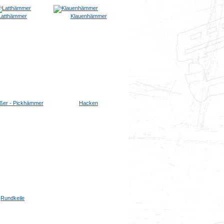
Latthämmer
Klauenhämmer
ßer - Pickhämmer
Hacken
Rundkeile