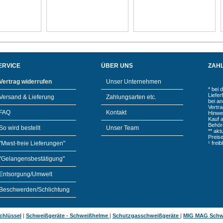
ERVICE
ÜBER UNS
ZAH
Vertrag widerrufen
Unser Unternehmen
* bei 
Liefe
Versand & Lieferung
Zahlungsarten etc.
bei a
Vertr
FAQ
Kontakt
Hinwe
Kauf 
Behör
So wird bestellt
Unser Team
** akt
Preis
"Mwst-freie Lieferungen"
¹ frei
"Gelangensbestätigung"
Entsorgung/Umwelt
Beschwerden/Schlichtung
chlüssel
|
Schweißgeräte - Schweißhelme
|
Schutzgasschweißgeräte
|
MIG MAG Schw