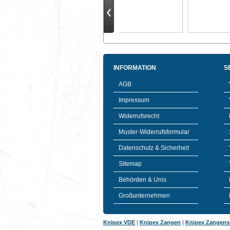
INFORMATION
S
AGB
Impressum
Widerrufsrecht
Muster-Widerrufsformular
Datenschutz & Sicherheit
Sitemap
Behörden & Unis
Großunternehmen
Knipex VDE
|
Knipex Zangen
|
Knipex Zangens