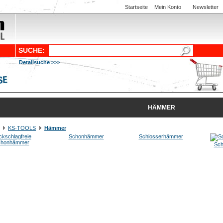
Startseite
Mein Konto
Newsletter
SUCHE:
Detailsuche >>>
HÄMMER
KS-TOOLS
Hämmer
kschlagfreie
Schonhämmer
Schlosserhämmer
chonhämmer
Sch