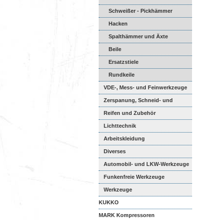
Schweißer - Pickhämmer
Hacken
Spalthämmer und Äxte
Beile
Ersatzstiele
Rundkeile
VDE-, Mess- und Feinwerkzeuge
Zerspanung, Schneid- und
Schabw...
Reifen und Zubehör
Lichttechnik
Arbeitskleidung
Diverses
Automobil- und LKW-Werkzeuge
Funkenfreie Werkzeuge
Werkzeuge
KUKKO
MARK Kompressoren