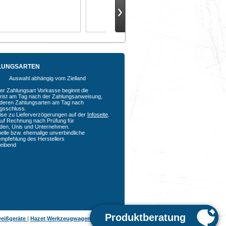
LUNGSARTEN
Auswahl abhängig vom Zielland
der Zahlungsart Vorkasse beginnt die
rfrist am Tag nach der Zahlungsanweisung,
nderen Zahlungsarten am Tag nach
agsschluss.
ise zu Lieferverzögerungen auf der
Infoseite
.
auf Rechnung nach Prüfung für
den, Unis und Unternehmen.
uelle bzw. ehemalige unverbindliche
empfehlung des Herstellers
bleibend
eißgeräte
|
Hazet Werkzeugwagen
|