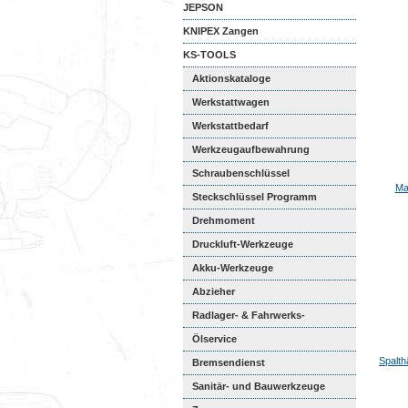
JEPSON
KNIPEX Zangen
KS-TOOLS
Aktionskataloge
Werkstattwagen
Werkstattbedarf
Werkzeugaufbewahrung
Schraubenschlüssel
Ma
Steckschlüssel Programm
Drehmoment
Druckluft-Werkzeuge
Akku-Werkzeuge
Abzieher
Radlager- & Fahrwerks-
Reparatu...
Ölservice
Spalt
Bremsendienst
Sanitär- und Bauwerkzeuge