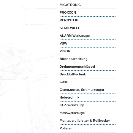
MIGATRONIC
PROXXON
RENNSTEIG
STAHLWILLE
ALARM Werkzeuge
VBW
VIGOR
Blechbearbeitung
Drehmomentschlüssel
Drucklufttechnik
Gase
Generatoren, Stromerzeuger
Hebetechnik
KFZ-Werkzeuge
Messwerkzeuge
Montagerollbretter & Rollhocker
Polieren