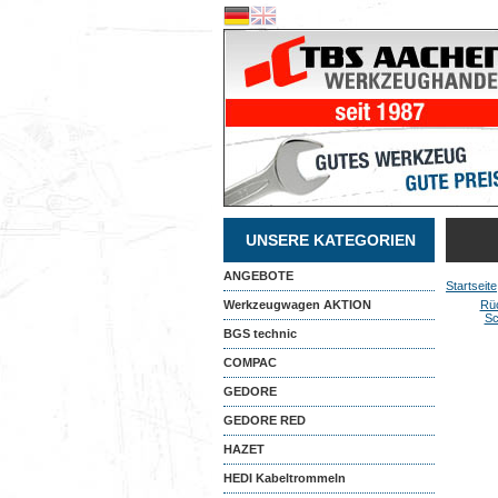
UNSERE KATEGORIEN
ANGEBOTE
Startseite
Werkzeugwagen AKTION
Rüc
S
BGS technic
COMPAC
GEDORE
GEDORE RED
HAZET
HEDI Kabeltrommeln