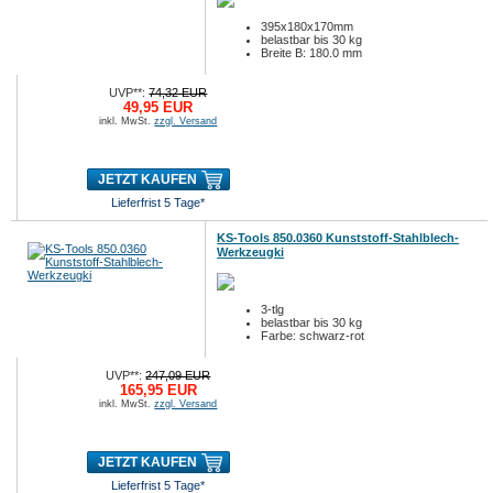
395x180x170mm
belastbar bis 30 kg
Breite B: 180.0 mm
UVP**:
74,32 EUR
49,95 EUR
inkl. MwSt.
zzgl. Versand
JETZT KAUFEN
Lieferfrist 5 Tage*
KS-Tools 850.0360 Kunststoff-Stahlblech-
Werkzeugki
3-tlg
belastbar bis 30 kg
Farbe: schwarz-rot
UVP**:
247,09 EUR
165,95 EUR
inkl. MwSt.
zzgl. Versand
JETZT KAUFEN
Lieferfrist 5 Tage*