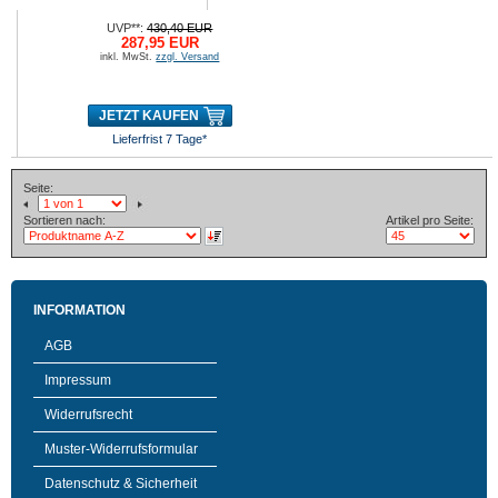
UVP**:
430,40 EUR
287,95 EUR
inkl. MwSt.
zzgl. Versand
JETZT KAUFEN
Lieferfrist 7 Tage*
Seite:
Sortieren nach:
Artikel pro Seite:
INFORMATION
AGB
Impressum
Widerrufsrecht
Muster-Widerrufsformular
Datenschutz & Sicherheit