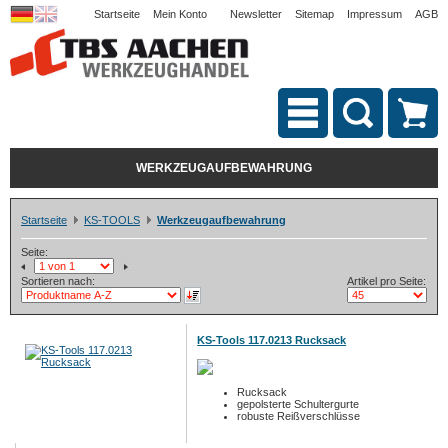
Startseite
Mein Konto
Newsletter
Sitemap
Impressum
AGB
WERKZEUGAUFBEWAHRUNG
Startseite
KS-TOOLS
Werkzeugaufbewahrung
Seite:
Sortieren nach:
Artikel pro Seite:
KS-Tools 117.0213 Rucksack
Rucksack
gepolsterte Schultergurte
robuste Reißverschlüsse