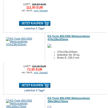
UVP**:
168,83 EUR
112,95 EUR
inkl. MwSt.
zzgl. Versand
JETZT KAUFEN
Lieferfrist 5 Tage*
KS-Tools 850.0350 Werkzeugkiste
470x238x203mm
470x238x203mm
belastbar bis 30 kg
Breite B: 238.0 mm
UVP**:
110,35 EUR
73,95 EUR
inkl. MwSt.
zzgl. Versand
JETZT KAUFEN
Lieferfrist 5 Tage*
KS-Tools 850.0355 Werkzeugkiste
395x180x170mm