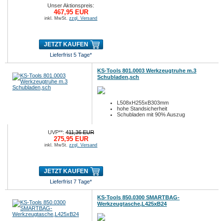
Unser Aktionspreis:
467,95 EUR
inkl. MwSt.
zzgl. Versand
JETZT KAUFEN
Lieferfrist 5 Tage*
KS-Tools 801.0003 Werkzeugtruhe m.3
Schubladen,sch
L508xH255xB303mm
hohe Standsicherheit
Schubladen mit 90% Auszug
UVP**:
411,36 EUR
275,95 EUR
inkl. MwSt.
zzgl. Versand
JETZT KAUFEN
Lieferfrist 7 Tage*
KS-Tools 850.0300 SMARTBAG-
Werkzeugtasche,L425xB24