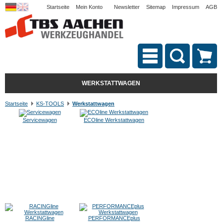
Startseite
Mein Konto
Newsletter
Sitemap
Impressum
AGB
WERKSTATTWAGEN
Startseite
KS-TOOLS
Werkstattwagen
Servicewagen
ECOline Werkstattwagen
RACINGline
PERFORMANCEplus