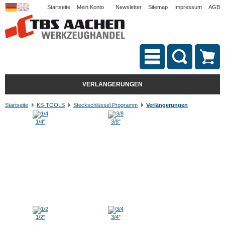
Startseite
Mein Konto
Newsletter
Sitemap
Impressum
AGB
VERLÄNGERUNGEN
Startseite
KS-TOOLS
Steckschlüssel Programm
Verlängerungen
1/4"
3/8"
1/2"
3/4"