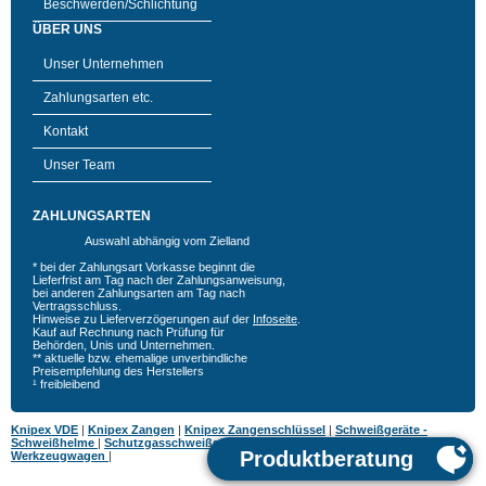
Beschwerden/Schlichtung
ÜBER UNS
Unser Unternehmen
Zahlungsarten etc.
Kontakt
Unser Team
ZAHLUNGSARTEN
Auswahl abhängig vom Zielland
* bei der Zahlungsart Vorkasse beginnt die
Lieferfrist am Tag nach der Zahlungsanweisung,
bei anderen Zahlungsarten am Tag nach
Vertragsschluss.
Hinweise zu Lieferverzögerungen auf der
Infoseite
.
Kauf auf Rechnung nach Prüfung für
Behörden, Unis und Unternehmen.
** aktuelle bzw. ehemalige unverbindliche
Preisempfehlung des Herstellers
¹ freibleibend
Knipex VDE
|
Knipex Zangen
|
Knipex Zangenschlüssel
|
Schweißgeräte -
Schweißhelme
|
Schutzgasschweißgeräte
|
MIG MAG Schweißgeräte
|
Hazet
Werkzeugwagen
|