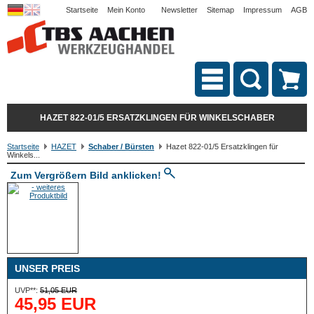
Startseite
Mein Konto
Newsletter
Sitemap
Impressum
AGB
HAZET 822-01/5 ERSATZKLINGEN FÜR WINKELSCHABER
Startseite
HAZET
Schaber / Bürsten
Hazet 822-01/5 Ersatzklingen für
Winkels...
Zum Vergrößern Bild anklicken!
UNSER PREIS
UVP**:
51,05 EUR
45,95 EUR