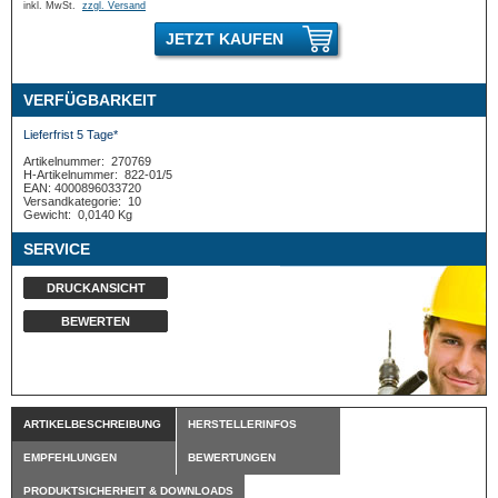
inkl. MwSt.
zzgl. Versand
JETZT KAUFEN
VERFÜGBARKEIT
Lieferfrist 5 Tage*
Artikelnummer:
270769
H-Artikelnummer:
822-01/5
EAN: 4000896033720
Versandkategorie:
10
Gewicht:
0,0140 Kg
SERVICE
DRUCKANSICHT
BEWERTEN
ARTIKELBESCHREIBUNG
HERSTELLERINFOS
EMPFEHLUNGEN
BEWERTUNGEN
PRODUKTSICHERHEIT & DOWNLOADS