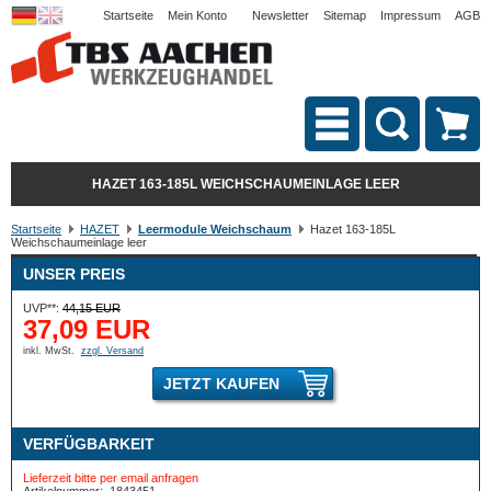
Startseite
Mein Konto
Newsletter
Sitemap
Impressum
AGB
HAZET 163-185L WEICHSCHAUMEINLAGE LEER
Startseite
HAZET
Leermodule Weichschaum
Hazet 163-185L
Weichschaumeinlage leer
UNSER PREIS
UVP**:
44,15 EUR
37,09 EUR
inkl. MwSt.
zzgl. Versand
JETZT KAUFEN
VERFÜGBARKEIT
Lieferzeit bitte per email anfragen