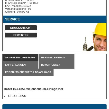
Artikelnummer:
1843451
H-Artikelnummer:
163-185L
EAN: 4000896161522
Versandkategorie:
50
Gewicht:
0,0400 Kg
SERVICE
DRUCKANSICHT
BEWERTEN
ARTIKELBESCHREIBUNG
HERSTELLERINFOS
EMPFEHLUNGEN
BEWERTUNGEN
PRODUKTSICHERHEIT & DOWNLOADS
Hazet 163-185L Weichschaum-Einlage leer
für 163-185/5