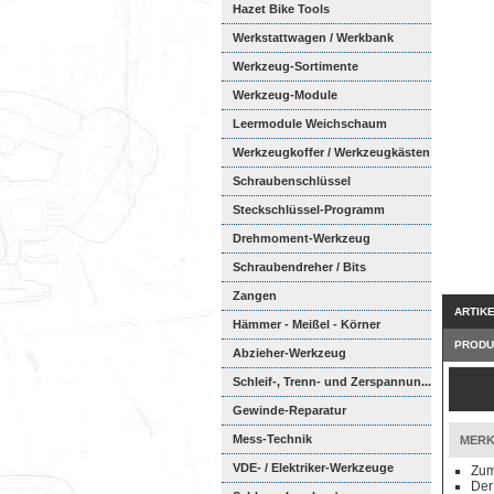
Hazet Bike Tools
Werkstattwagen / Werkbank
Werkzeug-Sortimente
Werkzeug-Module
Weichschaumeinl...
Leermodule Weichschaum
Werkzeugkoffer / Werkzeugkästen
Schraubenschlüssel
Steckschlüssel-Programm
Drehmoment-Werkzeug
Schraubendreher / Bits
Zangen
ARTIK
Hämmer - Meißel - Körner
PRODU
Abzieher-Werkzeug
Schleif-, Trenn- und Zerspannun...
Gewinde-Reparatur
Mess-Technik
MERK
VDE- / Elektriker-Werkzeuge
Zum
Der