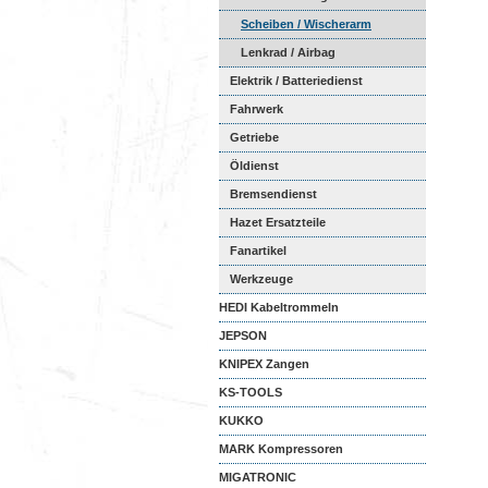
Scheiben / Wischerarm
Lenkrad / Airbag
Elektrik / Batteriedienst
Fahrwerk
Getriebe
Öldienst
Bremsendienst
Hazet Ersatzteile
Fanartikel
Werkzeuge
HEDI Kabeltrommeln
JEPSON
KNIPEX Zangen
KS-TOOLS
KUKKO
MARK Kompressoren
MIGATRONIC