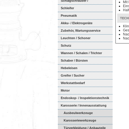
Schlagschrauber /
Mit
Ein
Ratschenschra...
Schleifer
Hal
Pneumatik
TECH
Akku- / Elektrogeräte
Kli
Ges
Zubehör, Wartungsservice
Nad
Leuchten / Schoner
Nad
Schutz
Wannen / Schalen / Trichter
Schaber / Bürsten
Hebeleisen
Greifer / Sucher
Werkstattbedarf
Motor
Endoskop- / Inspektionstechnik
Karosserie / Innenausstattung
Ausbeulwerkzeuge
Karosseriewerkzeuge
Türverkleidung / Anbauteile