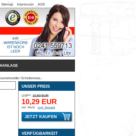
Sitemap
Impressum
AGB
IHR
WARENKORB
IST NOCH
LEER
CHANLAGE
seneinsteller-Scheibenwas...
UNSER PREIS
UVP**:
10,83 EUR
10,29 EUR
inkl. MwSt.
zzgl. Versand
JETZT KAUFEN
VERFÜGBARKEIT