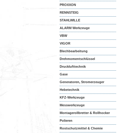
PROXXON
RENNSTEIG
STAHLWILLE
ALARM Werkzeuge
VBW
VIGOR
Blechbearbeitung
Drehmomentschlüssel
Drucklufttechnik
Gase
Generatoren, Stromerzeuger
Hebetechnik
KFZ-Werkzeuge
Messwerkzeuge
Montagerollbretter & Rollhocker
Polieren
Rostschutzmittel & Chemie