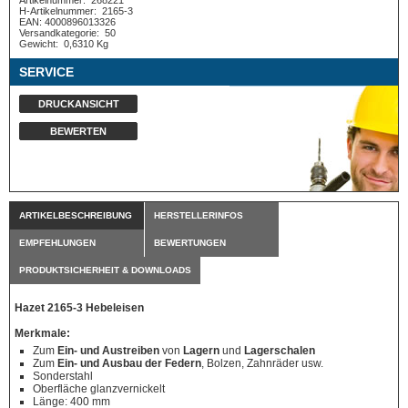
Artikelnummer:
268221
H-Artikelnummer:
2165-3
EAN: 4000896013326
Versandkategorie:
50
Gewicht:
0,6310 Kg
SERVICE
DRUCKANSICHT
BEWERTEN
ARTIKELBESCHREIBUNG
HERSTELLERINFOS
EMPFEHLUNGEN
BEWERTUNGEN
PRODUKTSICHERHEIT & DOWNLOADS
Hazet 2165-3 Hebeleisen
Merkmale:
Zum
Ein- und Austreiben
von
Lagern
und
Lagerschalen
Zum
Ein- und Ausbau der Federn
, Bolzen, Zahnräder usw.
Sonderstahl
Oberfläche glanzvernickelt
Länge: 400 mm