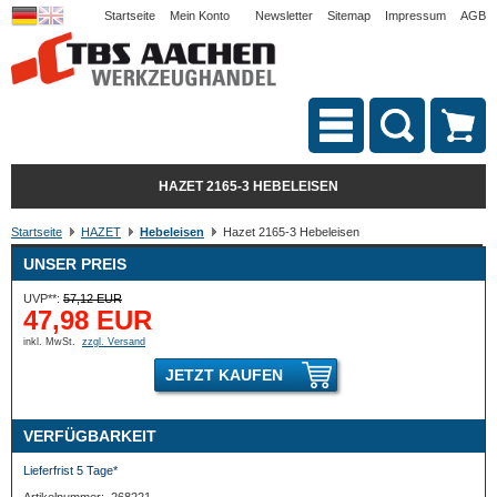
Startseite
Mein Konto
Newsletter
Sitemap
Impressum
AGB
HAZET 2165-3 HEBELEISEN
Startseite
HAZET
Hebeleisen
Hazet 2165-3 Hebeleisen
UNSER PREIS
UVP**:
57,12 EUR
47,98 EUR
inkl. MwSt.
zzgl. Versand
JETZT KAUFEN
VERFÜGBARKEIT
Lieferfrist 5 Tage*